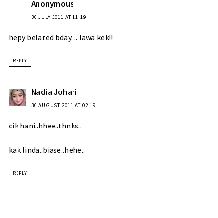
Anonymous
30 JULY 2011 AT 11:19
hepy belated bday.... lawa kek!!
REPLY
Nadia Johari
30 AUGUST 2011 AT 02:19
cik hani..hhee..thnks..
kak linda..biase..hehe..
REPLY