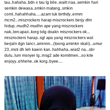
tau..hahaha..bdn x tau lg bile..waitt naa..semkin hari
semkin dewasa..smkin matang..smkin
coml..hahahhaha.....azam tuk birthdy..ermm
mcm2...miszrockers harap miszrockers berjy dlm
hidup..mudh2-mudhn ape yang miszrockers
nak..tercapaii..korg tolg doakn miszrockers ok...
miszrockers harap..sgl apa yang miszrockers wat
berjaln dgn lancr..aminnn...(toong aminkn skali)...umur
23..msti dh leh kawin kan..hahhaha..wiat2 na...sbr
dulu..lum msnyer lg..msg2 ade komitmen...so kite
enjoyy..ehhehe..ok korg..byee....