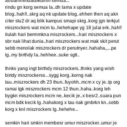
asslammmualaikumm semua...
rindu gn korg semua la..dh lama x update
blog..hah!!..skrg aq nk update blog..ehhen then aq akn
citer stu2 dr aq blik kampus smapi skrg..korg jgn terkjut
miszrockers wat mcm tu..hehehape yg 18 julai erk..hah!!
itulah hari bermmkna miszrockers...hari miszrockers x
sbr nak lihat dunia..hari miszrockers wat mak skit perut
sebb menolak miszrockers dr perutnyer..hahaha,,...pe
lg..my birthdy la..hehhee..suke sgtt..
thnks yang ingt birthdy miszrockers..thnks yang wish
birtdy miszrockerss...sygg korg..korng nak
tau..miszrockers dh 23 thun..fuyohh..mcm x cy je..tp org
ramai tgk miszrockers mcm 12 thun..haha..korg leh
bygkn miszrockers mcm ne..kecik je..x besr2..suara pun
mcm bdk kecik lg..hahakorg x tau nak gmbrkn kn..sebb
korg x knl miszrockers lg..hehehe...
semkin hari smkin membesr umur miszrocker..umur je