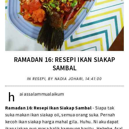
RAMADAN 16: RESEPI IKAN SIAKAP
SAMBAL
IN
RESEPI
,
BY NADIA JOHARI,
14:41:00
h
ai assalammualaikum
Ramadan 16: Resepi Ikan Siakap Sambal
- Siapa tak
suka makan ikan siakap oii, semua orang suka. Pernah
kecoh ikan siakap harga mahal gila.. Huhu.. Ni aku dapat
ikan siakap pun masa balik kampung haritu.. Hehehe. Asal