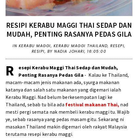
RESIPI KERABU MAGGI THAI SEDAP DAN
MUDAH, PENTING RASANYA PEDAS GILA
IN
KERABU MAGGI
,
KERABU MAGGI THAILAND
,
RESEPI
,
RESIPI
,
BY NADIA JOHARI,
16:05:00
R
esepi Kerabu Maggi Thai Sedap dan Mudah,
Penting Rasanya Pedas Gila
- Kalau ke Thailand,
macam-macam jenis makanan ada, syurga makanan
katanya dan salah satu makanan yang digemari ialah
Kerabu Maggi. Nad belum berkesempatan lagi ke
Thailand, sebab tu bila ada
festival makanan Thai,
nad
mesti pergi semata nak membeli kerabu maggi tu. Wajib
ye, sebab rasanya yang pedas masam gitu. Sekarang ni
masakan Thailand makin digemari oleh rakyat Malaysia
terutama resepi kerabu maggi.