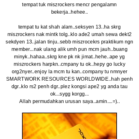
tempat tuk miszrockers mencr pengalamn
bekerja..hehee..
tempat tu kat shah alam..seksyen 13..ha skrg
miszrockers nak mintk tolg..klo ade2 umah sewa dekt2
sekdyen 13..jalan tinju..sebb miszrocekrs praktikum ngn
member...nak ulang alik umh pun mcm jauh..buang
minyk..hahaa..skrg kne pk nk jimat..hehe..ape yg
miszrockers harpkn..cmpany tu ok..hepy go lucky
org2nyer..enjoy la mcm tu kan..company tu nmnyer
SMARTWORK RESOURCES WORLDWIDE..hah penh
dgr..klo rs2 penh dgr..plez kongsi ape2 yg anda tau
ok...sygg korgg...
Allah permudahkan urusan saya..amin....=)..