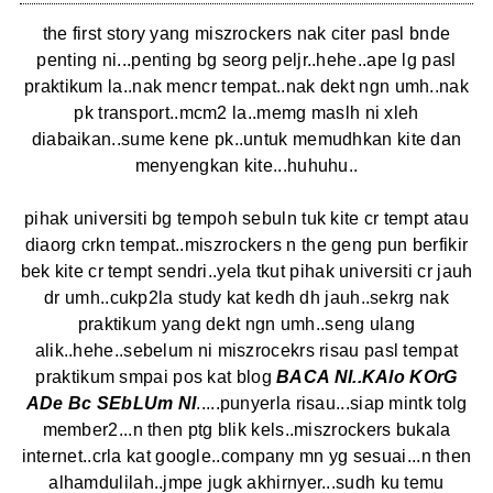
the first story yang miszrockers nak citer pasl bnde
penting ni...penting bg seorg peljr..hehe..ape lg pasl
praktikum la..nak mencr tempat..nak dekt ngn umh..nak
pk transport..mcm2 la..memg maslh ni xleh
diabaikan..sume kene pk..untuk memudhkan kite dan
menyengkan kite...huhuhu..
pihak universiti bg tempoh sebuln tuk kite cr tempt atau
diaorg crkn tempat..miszrockers n the geng pun berfikir
bek kite cr tempt sendri..yela tkut pihak universiti cr jauh
dr umh..cukp2la study kat kedh dh jauh..sekrg nak
praktikum yang dekt ngn umh..seng ulang
alik..hehe..sebelum ni miszrocekrs risau pasl tempat
praktikum smpai pos kat blog
BACA NI..KAlo KOrG
ADe Bc SEbLUm NI
..
...punyerla risau...siap mintk tolg
member2...n then ptg blik kels..miszrockers bukala
internet..crla kat google..company mn yg sesuai...n then
alhamdulilah..jmpe jugk akhirnyer...sudh ku temu