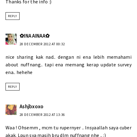
Thanks for the info :)
REPLY
✿INA AINAA✿
28 DECEMBER 2012 AT 00:32
nice sharing kak nad.. dengan ni ena lebih memahami
about nuffnang.. tapi ena memang kerap update survey
ena.. hehehe
REPLY
Ashjbxoxo
28 DECEMBER 2012 AT 13:36
Waa ! Ohsemm , mcm tu rupernyer .. Insyaallah saya cuber
akak. Lpun sya masih bru dlm nuffnang nhe .. :)