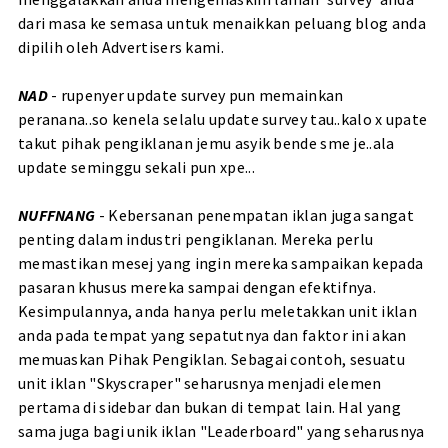
dari masa ke semasa untuk menaikkan peluang blog anda
dipilih oleh Advertisers kami.
NAD
- rupenyer update survey pun memainkan
peranana..so kenela selalu update survey tau..kalo x upate
takut pihak pengiklanan jemu asyik bende sme je..ala
update seminggu sekali pun xpe...
NUFFNANG
- Kebersanan penempatan iklan juga sangat
penting dalam industri pengiklanan. Mereka perlu
memastikan mesej yang ingin mereka sampaikan kepada
pasaran khusus mereka sampai dengan efektifnya.
Kesimpulannya, anda hanya perlu meletakkan unit iklan
anda pada tempat yang sepatutnya dan faktor ini akan
memuaskan Pihak Pengiklan. Sebagai contoh, sesuatu
unit iklan "Skyscraper" seharusnya menjadi elemen
pertama di sidebar dan bukan di tempat lain. Hal yang
sama juga bagi unik iklan "Leaderboard" yang seharusnya