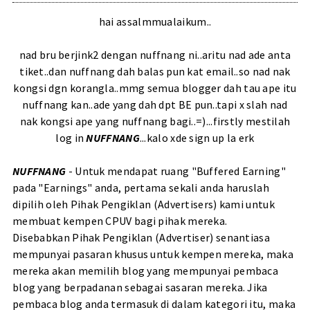
hai assalmmualaikum..
nad bru berjink2 dengan nuffnang ni..aritu nad ade anta
tiket..dan nuffnang dah balas pun kat email..so nad nak
kongsi dgn korangla..mmg semua blogger dah tau ape itu
nuffnang kan..ade yang dah dpt BE pun..tapi x slah nad
nak kongsi ape yang nuffnang bagi..=)...firstly mestilah
log in
NUFFNANG
...kalo xde sign up la erk
NUFFNANG
- Untuk mendapat ruang "Buffered Earning"
pada "Earnings" anda, pertama sekali anda haruslah
dipilih oleh Pihak Pengiklan (Advertisers) kami untuk
membuat kempen CPUV bagi pihak mereka.
Disebabkan Pihak Pengiklan (Advertiser) senantiasa
mempunyai pasaran khusus untuk kempen mereka, maka
mereka akan memilih blog yang mempunyai pembaca
blog yang berpadanan sebagai sasaran mereka. Jika
pembaca blog anda termasuk di dalam kategori itu, maka