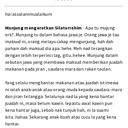
hai assalammualaikum
Munjung mengeratkan Silaturrahim
- Apa tu mujung
erk?
..Munjung tu dalam bahasa jawa je. Orang jawa je tau
maksud ni, orang melayu cakap mengunjung, hah dah
paham dah maksud dia apa..hehe. Meh nad terangkan
dengan lebih terperinci lag, gitu..hehee. Munjung dalam
sebutan jawa yang membawa maksud memberikan juadah
makanan pada jiran , saudara mara dan rakan taulan.
Yang selalu menghantar makanan atau juadah istimewa
ni ialah anak-anak atau orang muda kepada saudara-mara
dan jiran
tetangga. Selalunya nad la yang kena hantar
juadah ni, masa belum kawin. lepastu awal kawin pun
kena hantar juga, sebab nak tunjuk hah, ni la suami
kita..hahaa. Sekarang anak buah atau cucu la yang kena
hantar.