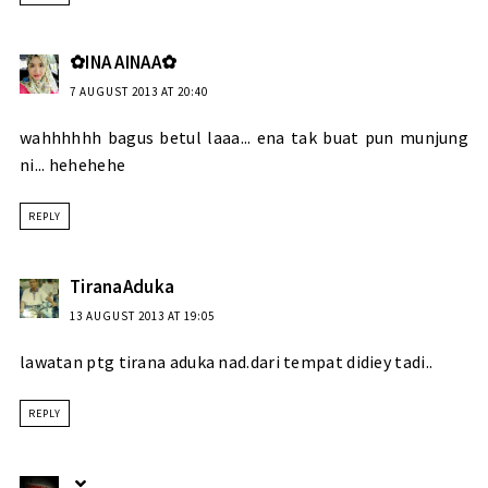
✿INA AINAA✿
7 AUGUST 2013 AT 20:40
wahhhhhh bagus betul laaa... ena tak buat pun munjung
ni... hehehehe
REPLY
TiranaAduka
13 AUGUST 2013 AT 19:05
lawatan ptg tirana aduka nad.dari tempat didiey tadi..
REPLY