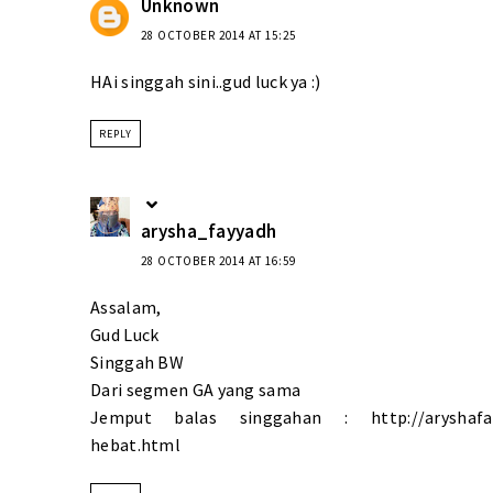
Unknown
28 OCTOBER 2014 AT 15:25
HAi singgah sini..gud luck ya :)
REPLY
arysha_fayyadh
28 OCTOBER 2014 AT 16:59
Assalam,
Gud Luck
Singgah BW
Dari segmen GA yang sama
Jemput balas singgahan : http://aryshafayya
hebat.html