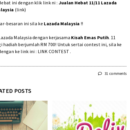
at ini dengan klik link ni :
Jualan Hebat 11/11 Lazada
laysia
(link)
r-besaran ini sila ke
Lazada Malaysia
!!
 Lazada Malaysia dengan kerjasama
Kisah
Emas Putih
. 11
adiah berjumlah RM 700! Untuk sertai contest ini, sila ke
engan ke link ini :
LINK CONTEST
.
31 comments
ATED POSTS