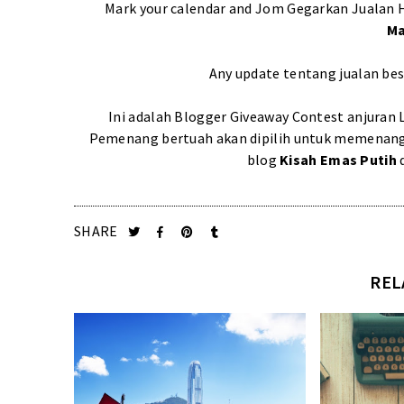
Mark your calendar and Jom Gegarkan Jualan Heb
Ma
Any update tentang jualan besa
Ini adalah Blogger Giveaway Contest anjuran
Pemenang bertuah akan dipilih untuk memenangi h
blog
Kisah Emas Putih
d
SHARE
REL