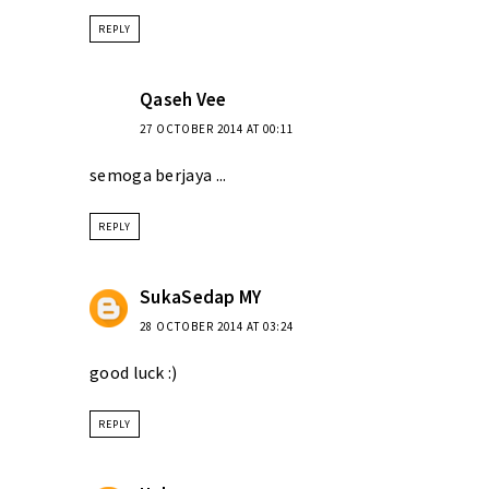
REPLY
Qaseh Vee
27 OCTOBER 2014 AT 00:11
semoga berjaya ...
REPLY
SukaSedap MY
28 OCTOBER 2014 AT 03:24
good luck :)
REPLY