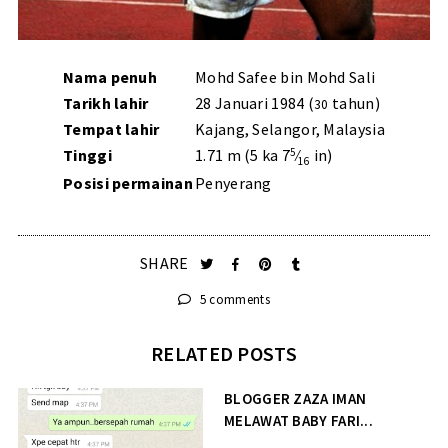
Nama penuh
Mohd Safee bin Mohd Sali
Tarikh lahir
28 Januari 1984 (
tahun)
30
Tempat lahir
Kajang, Selangor, Malaysia
5
Tinggi
1.71 m (5 ka 7
⁄
in)
16
Posisi permainan
Penyerang
SHARE
5 comments
RELATED POSTS
BLOGGER ZAZA IMAN
MELAWAT BABY FARI...