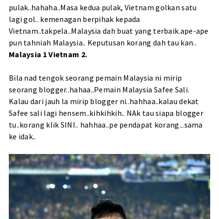
pulak..hahaha..Masa kedua pulak, Vietnam golkan satu
lagi gol.
. kemenagan berpihak kepada
Vietnam..takpela..Malaysia dah buat yang terbaik.ape-ape
pun tahniah Malaysia.. Keputusan korang dah tau kan..
Malaysia 1 Vietnam 2.
Bila nad tengok seorang pemain Malaysia ni mirip
seorang blogger..hahaa..Pemain Malaysia Safee Sali.
Kalau dari jauh la mirip blogger ni..hahhaa..kalau dekat
Safee sali lagi hensem..kihkihkih.. NAk tau siapa blogger
tu..korang klik
SINI
.. hahhaa..pe pendapat korang...sama
ke idak..