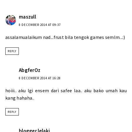
maszull
8 DECEMBER 2014 AT 09:37
assalamualaikum nad...frust bila tengok games semlm...:)
REPLY
AbgferOz
8 DECEMBER 2014 AT 16:28
hoiii.. aku lgi ensem dari safee laa.. aku bako umah kau
kang hahaha..
REPLY
blogger lelaki