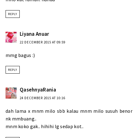
REPLY
Liyana Anuar
22 DECEMBER 2015 AT 09:59
mmg bagus :)
REPLY
QasehnyaRania
24 DECEMBER 2015 AT 10:16
dah lama x mnm milo sbb kalau mnm milo susuh benor
nk mmbuang..
mnm koko gak.. hihihi lg sedap kot..