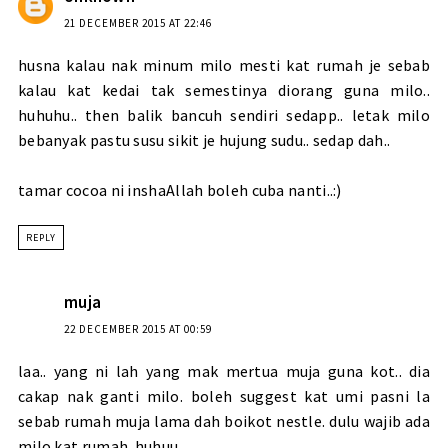
21 DECEMBER 2015 AT 22:46
husna kalau nak minum milo mesti kat rumah je sebab
kalau kat kedai tak semestinya diorang guna milo..
huhuhu.. then balik bancuh sendiri sedapp.. letak milo
bebanyak pastu susu sikit je hujung sudu.. sedap dah..
tamar cocoa ni inshaAllah boleh cuba nanti..:)
REPLY
muja
22 DECEMBER 2015 AT 00:59
laa.. yang ni lah yang mak mertua muja guna kot.. dia
cakap nak ganti milo. boleh suggest kat umi pasni la
sebab rumah muja lama dah boikot nestle. dulu wajib ada
milo kat rumah. huhuu