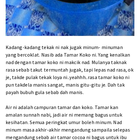
Kadang-kadang tekak ni nak jugak minum- minuman
yang bercoklat. Nasib ada Tamar Koko ni. Yang kenalkan
nad dengan tamar koko ni makcik nad. Mulanya taknak
rasa sebab takut termuntah jugak, tapi lepas nad rasa, ok
je, takde pulak tekak loya ni..yeahhh..rasa tamar koko ni
pun takdela manis sangat, manis gitu-gitu je. Dah tak
payah bubuh gula sebab dah manis.
Air ni adalah campuran tamar dan koko. Tamar kan
amalan sunnah nabi, jadi air ni memang bagus untuk
kesihatan. Semua peringkat umur boleh minum. Nad
minum masa akhir-akhir mengandung sampaila selepas
mengandung sebab air tamar cocoa ni bagus untuk ibu