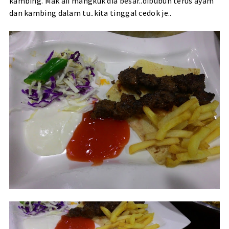
kambing. Mak aii mangkuk dia besar..dibubuh terus ayam
dan kambing dalam tu..kita tinggal cedok je..