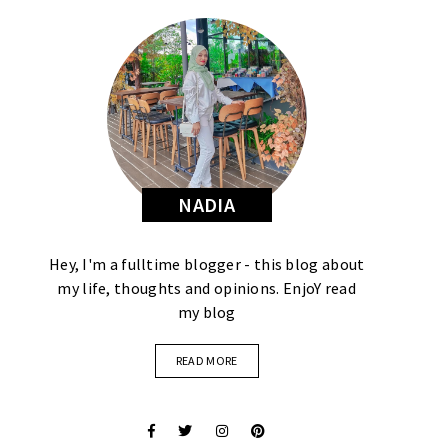
NADIA
Hey, I'm a fulltime blogger - this blog about
my life, thoughts and opinions. EnjoY read
my blog
READ MORE