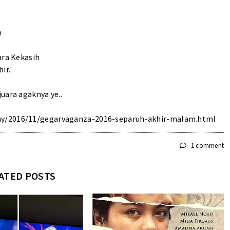
h
ara Kekasih
ir.
uara agaknya ye..
.my/2016/11/gegarvaganza-2016-separuh-akhir-malam.html
1 comment
ATED POSTS