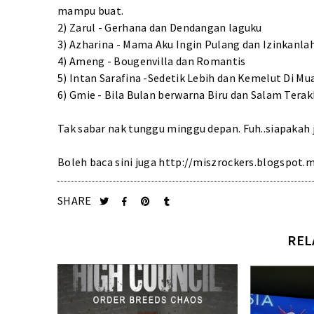
mampu buat.
2) Zarul - Gerhana dan Dendangan laguku
3) Azharina - Mama Aku Ingin Pulang dan Izinkanla
4) Ameng - Bougenvilla dan Romantis
5) Intan Sarafina -Sedetik Lebih dan Kemelut Di Mu
6) Gmie - Bila Bulan berwarna Biru dan Salam Terakh
Tak sabar nak tunggu minggu depan. Fuh..siapakah j
Boleh baca sini juga
http://miszrockers.blogspot
SHARE
REL