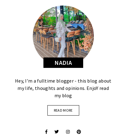
NADIA
Hey, I'm a fulltime blogger - this blog about
my life, thoughts and opinions. EnjoY read
my blog
READ MORE