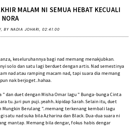
KHIR MALAM NI SEMUA HEBAT KECUALI
NORA
V
,
BY NADIA JOHARI,
02:41:00
ganza, keseluruhannya bagi nad memang menakjubkan.
nyi solo dan satu lagi berduet dengan artis. Nad semestinya
macam nad atau ramping macam nad, tapi suara dia memang
 pun nak berjoget..hahaa.
a " dan duet dengan Misha Omar lagu " Bunga-bunga Cinta
 tu..juri pun puji..yeahh..kipidap Sarah. Selain itu, duet
h Mungkin Berulang "..memang terkenang kembali lagu
gi satu nad suka bila Azharina dan Black. Dua-dua suara ni
mang mantap. Memang bila dengar, fokus habis dengar
.