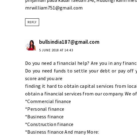
pinjaman pada kadar faedah 3%, Hubungi kami mela
mrwilliam751@gmail.com
REPLY
bullsindia187@gmail.com
5 JUNE 2018 AT 14:43
Do you need a financial help? Are you in any financ
Do you need funds to settle your debt or pay off y
score and you are
finding it hard to obtain capital services from loc
obtain a financial services from our company. We of
*Commercial finance
*Personal finance
*Business finance
*Construction finance
*Business finance And many More: