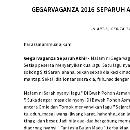
GEGARVAGANZA 2016 SEPARUH A
IN
ARTIS
,
CERITA T
hai assalammualaikum
Gegarvaganza Separuh Akhir
- Malam ni Gegarva
Setiap peserta menyanyikan dua lagu. Satu lagu nya
sokong Siti Sarah..ahaha..bukan sebab dia kecik 
mantap. Sekali dia lontar suara dia, fuh..nad dengar
Malam ni Sarah nyanyi lagu " Di Bwah Pohon Asmar
"..Suka dengar masa dia nyanyi Di Bawah Pohon Asmara
antara Gmie dan Tomok menyanyikan lagu " Sejara
tu..aduh..masa jiwang-jiwang karat..hahahha...dan la
tinggi dan besar. Jadi bila dua-dua bergabung me
diaornag nyanyi " Fantasia Bulan Madu "..terbaiklaa.