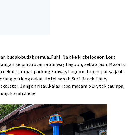
n
n budak-budak semua..Fuh!! Nak ke Nickelodeon Lost
Jangan ke pintu utama Sunway Lagoon, sebab jauh. Masa tu
 la dekat tempat parking Sunway Lagoon, tapi rupanya jauh
korang parking dekat Hotel sebab Surf Beach Entry
calator. Jangan risau,kalau rasa macam blur, tak tau apa,
tunjuk arah..hehe.