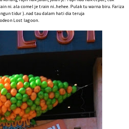
n ni. ala comel je train ni..hehee. Pulak tu warna biru. Fariza
un tidur )..nad tau dalam hati dia teruja
lodeon Lost lagoon.