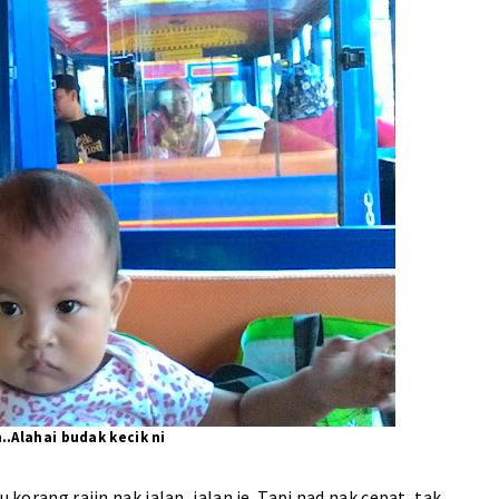
..Alahai budak kecik ni
 korang rajin nak jalan, jalan je. Tapi nad nak cepat, tak