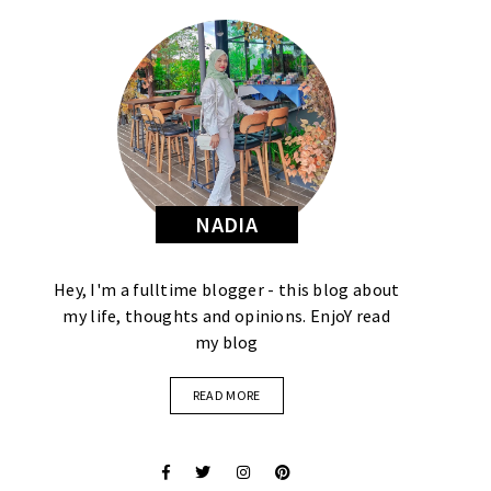
NADIA
Hey, I'm a fulltime blogger - this blog about
my life, thoughts and opinions. EnjoY read
my blog
READ MORE