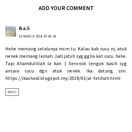
ADD YOUR COMMENT
Ika.S
23 MARCH 2018 AT 08:36
Hehe memang selalunya mcm tu. Kalau bab cucu ni, atuk
nenek memang lemah. Jadi jatuh syg ggila kat cucu. hehe.
Tapi Ahamdulillah la kan :) Seronok tengok kasih syg
antara cucu dgn atuk nenek. Ika datang sini.
https://ikashoid.blogspot.my/2018/03/al-fatihah.html
REPLY