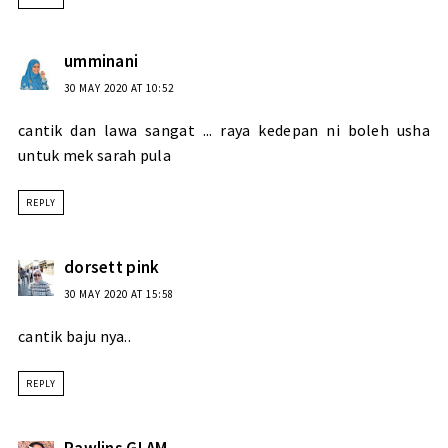
umminani
30 MAY 2020 AT 10:52
cantik dan lawa sangat ... raya kedepan ni boleh usha
untuk mek sarah pula
REPLY
dorsett pink
30 MAY 2020 AT 15:58
cantik baju nya..
REPLY
Rawlins GLAM