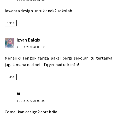
lawanta design untuk anak2 sekolah
REPLY
Izyan Balqis
7 JULY 2020 AT 09:12
Menarik! Tengok fariza pakai pergi sekolah tu tertanya
jugak mana nad beli. Tq yer nad utk info!
REPLY
Ai
7 JULY 2020 AT 09:35
Comel kan design2 corak dia.