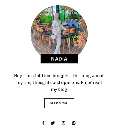
NADIA
Hey, I'm a fulltime blogger - this blog about
my life, thoughts and opinions. EnjoY read
my blog
READ MORE