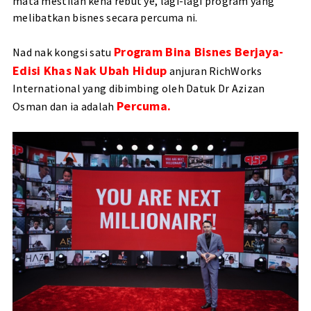
mata mestilah kena rebut ye, lagi-lagi program yang
melibatkan bisnes secara percuma ni.
Program Bina Bisnes Berjaya-
Nad nak kongsi satu
Edisi Khas Nak Ubah Hidup
anjuran RichWorks
International yang dibimbing oleh Datuk Dr Azizan
Percuma.
Osman dan ia adalah