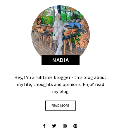
NADIA
Hey, I'm a fulltime blogger - this blog about
my life, thoughts and opinions. EnjoY read
my blog
READ MORE