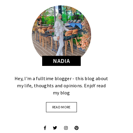
NADIA
Hey, I'm a fulltime blogger - this blog about
my life, thoughts and opinions. EnjoY read
my blog
READ MORE