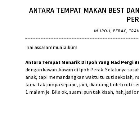
ANTARA TEMPAT MAKAN BEST DAN 
PER
IN
IPOH
,
PERAK
,
TRA
hai assalammualaikum
Antara Tempat Menarik Di Ipoh Yang Nad Pergi B
dengan kawan-kawan di Ipoh Perak. Selalunya susah
anak, tapi memandangkan waktu tu cuti sekolah, na
lama tak jumpa sepupu, jadi, diaorang boleh cuti s
1 malam je. Bila ok, suami pun tak kisah, hah,jadi 