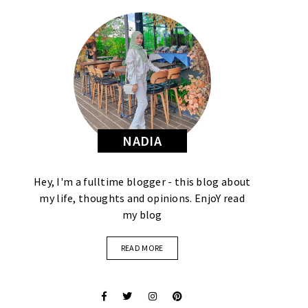
NADIA
Hey, I'm a fulltime blogger - this blog about
my life, thoughts and opinions. EnjoY read
my blog
READ MORE