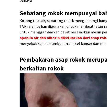
bahaya.
Sebatang rokok mempunyai ba
Korang tau tak, sebatang rokok mengandungi banya
TAR ialah bahan digunakan untuk membuat jalan ray
untuk menggambarkan berat berasaskan mesin pen
apabila air dan nikotin dikeluarkan dari asap ro
menyebabkan pertumbuhan sel-sel kanser dan men
Pembakaran asap rokok merupa
berkaitan rokok