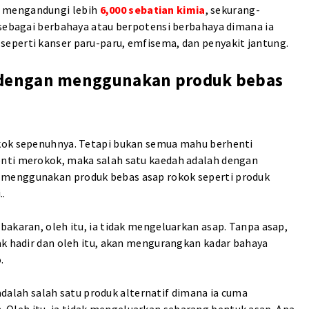
u mengandungi lebih
6,000 sebatian kimia
, sekurang-
 sebagai berbahaya atau berpotensi berbahaya dimana ia
eperti kanser paru-paru, emfisema, dan penyakit jantung.
dengan menggunakan produk bebas
okok sepenuhnya. Tetapi bukan semua mahu berhenti
enti merokok, maka salah satu kaedah adalah dengan
 menggunakan produk bebas asap rokok seperti produk
..
akaran, oleh itu, ia tidak mengeluarkan asap. Tanpa asap,
ak hadir dan oleh itu, akan mengurangkan kadar bahaya
.
 adalah salah satu produk alternatif dimana ia cuma
Oleh itu, ia tidak mengeluarkan sebarang bentuk asap. Apa