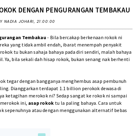
ROKOK DENGAN PENGURANGAN TEMBAKAU
Y NADIA JOHARI,
21:00:00
ngurangan Tembakau
- Bila bercakap berkenaan rokok ni
eka yang tidak ambil endah, ibarat menempah penyakit
rokok tu bukan sahaja bahaya pada diri sendiri, malah bahaya
l. Ya, bila sekali dah hisap rokok, bukan senang nak berhenti
rokok tegar dengan bangganya menghembus asap pembunuh
ling. Dianggarkan terdapat 1.1 billion perokok dewasa di
a ketagihan merokok ni? Sedap sangat ke rokok ni sampai
merokok ini,
asap rokok
tu la paling bahaya. Cara untuk
k sepenuhnya atau dengan menggunakan alternatif bebas