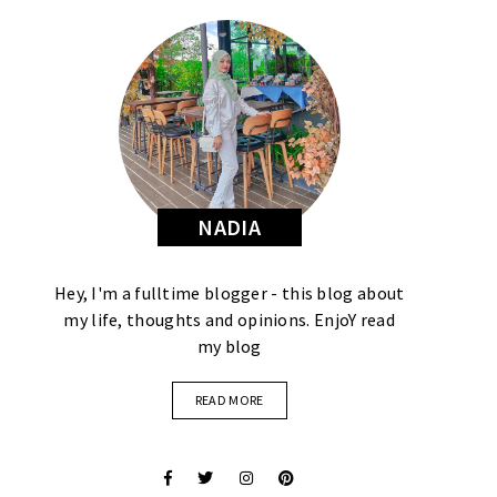
NADIA
Hey, I'm a fulltime blogger - this blog about
my life, thoughts and opinions. EnjoY read
my blog
READ MORE