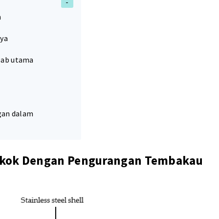
n
ya
bab utama
gan dalam
okok Dengan Pengurangan Tembakau