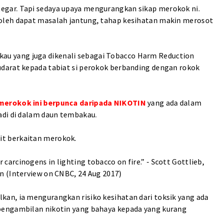
gar. Tapi sedaya upaya mengurangkan sikap merokok ni.
oleh dapat masalah jantung, tahap kesihatan makin merosot
 yang juga dikenali sebagai Tobacco Harm Reduction
darat kepada tabiat si perokok berbanding dengan rokok
merokok ini berpunca daripada NIKOTIN
yang ada dalam
adi di dalam daun tembakau.
t berkaitan merokok.
her carcinogens in lighting tobacco on fire.” - Scott Gottlieb,
n (Interview on CNBC, 24 Aug 2017)
an, ia mengurangkan risiko kesihatan dari toksik yang ada
pengambilan nikotin yang bahaya kepada yang kurang