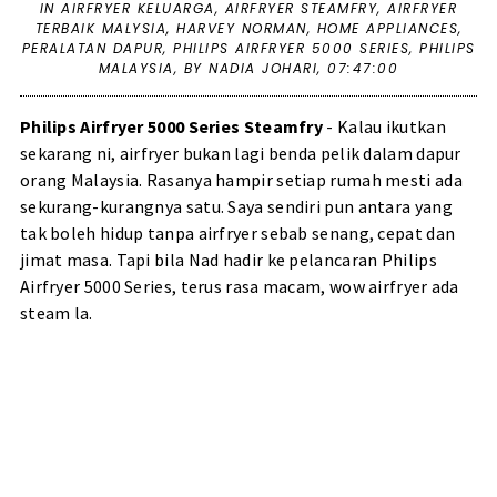
IN
AIRFRYER KELUARGA
,
AIRFRYER STEAMFRY
,
AIRFRYER
TERBAIK MALYSIA
,
HARVEY NORMAN
,
HOME APPLIANCES
,
PERALATAN DAPUR
,
PHILIPS AIRFRYER 5000 SERIES
,
PHILIPS
MALAYSIA
,
BY NADIA JOHARI,
07:47:00
Philips Airfryer 5000 Series Steamfry
- Kalau ikutkan
sekarang ni, airfryer bukan lagi benda pelik dalam dapur
orang Malaysia. Rasanya hampir setiap rumah mesti ada
sekurang-kurangnya satu. Saya sendiri pun antara yang
tak boleh hidup tanpa airfryer sebab senang, cepat dan
jimat masa. Tapi bila Nad hadir ke pelancaran Philips
Airfryer 5000 Series, terus rasa macam, wow airfryer ada
steam la.