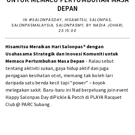
DEPAN
IN
#SALONPASDAY
,
HISAMITSU
,
SALONPAS
,
SALONPASMALAYSIA
,
SALONPASMY
,
BY NADIA JOHARI,
23:15:00
Hisamitsu Meraikan Hari Salonpas® dengan
Usahasama Strategik dan Inovasi Komuniti untuk
Memacu Pertumbuhan Masa Depan
- Kalau sebut
tentang aktiviti sukan, gaya hidup aktif dan juga
penjagaan kesihatan otot, memang tak boleh lari
daripada satu benda kecil tapi “power” – koyok
melegakan sakit. Baru-baru ini Nad berpeluang join event
Happy Salonpas Day diPickle & Patch di PLAYA Racquet
Club @ PARC Subang .