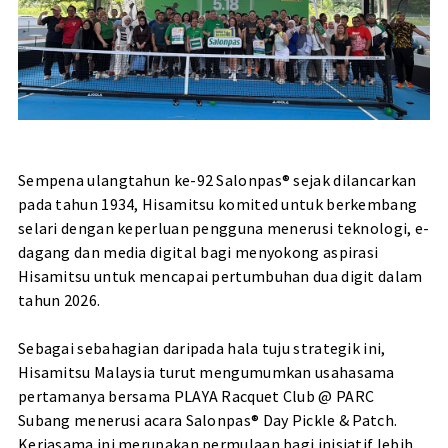
Sempena ulangtahun ke-92 Salonpas® sejak dilancarkan
pada tahun 1934, Hisamitsu komited untuk berkembang
selari dengan keperluan pengguna menerusi teknologi, e-
dagang dan media digital bagi menyokong aspirasi
Hisamitsu untuk mencapai pertumbuhan dua digit dalam
tahun 2026.
Sebagai sebahagian daripada hala tuju strategik ini,
Hisamitsu Malaysia turut mengumumkan usahasama
pertamanya bersama PLAYA Racquet Club @ PARC
Subang menerusi acara Salonpas® Day Pickle & Patch.
Kerjasama ini merupakan permulaan bagi inisiatif lebih