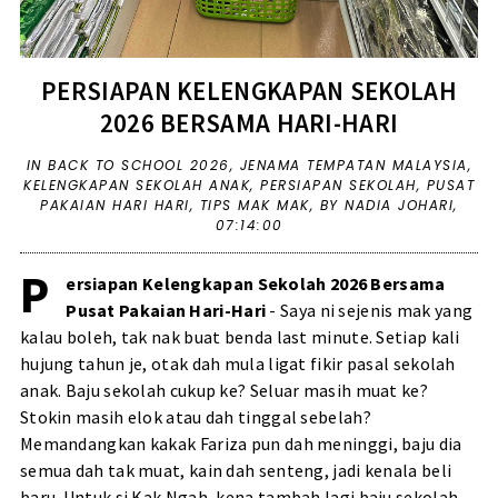
PERSIAPAN KELENGKAPAN SEKOLAH
2026 BERSAMA HARI-HARI
IN
BACK TO SCHOOL 2026
,
JENAMA TEMPATAN MALAYSIA
,
KELENGKAPAN SEKOLAH ANAK
,
PERSIAPAN SEKOLAH
,
PUSAT
PAKAIAN HARI HARI
,
TIPS MAK MAK
,
BY NADIA JOHARI,
07:14:00
P
ersiapan Kelengkapan Sekolah 2026 Bersama
Pusat Pakaian Hari-Hari
- Saya ni sejenis mak yang
kalau boleh, tak nak buat benda last minute. Setiap kali
hujung tahun je, otak dah mula ligat fikir pasal sekolah
anak. Baju sekolah cukup ke? Seluar masih muat ke?
Stokin masih elok atau dah tinggal sebelah?
Memandangkan kakak Fariza pun dah meninggi, baju dia
semua dah tak muat, kain dah senteng, jadi kenala beli
baru. Untuk si Kak Ngah, kena tambah lagi baju sekolah