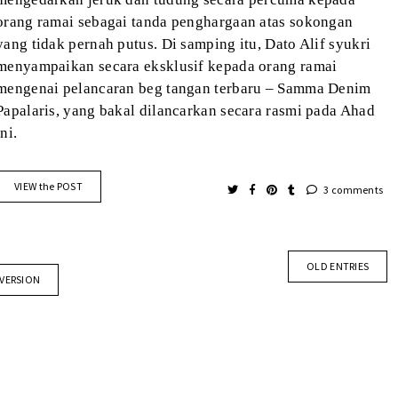
orang ramai sebagai tanda penghargaan atas sokongan
yang tidak pernah putus. Di samping itu, Dato Alif syukri
menyampaikan secara eksklusif kepada orang ramai
mengenai pelancaran beg tangan terbaru – Samma Denim
Papalaris, yang bakal dilancarkan secara rasmi pada Ahad
ini.
VIEW the POST
3 comments
OLD ENTRIES
 VERSION