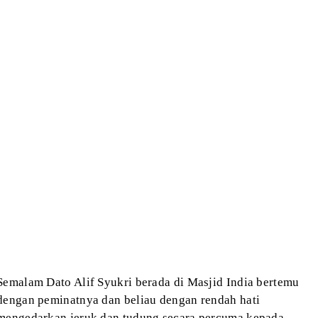
Semalam Dato Alif Syukri berada di Masjid India bertemu
dengan peminatnya dan beliau dengan rendah hati
mengedarkan jeruk dan tudung secara percuma kepada