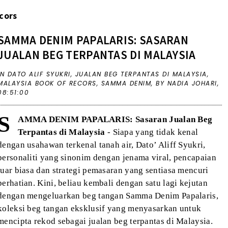
cors
SAMMA DENIM PAPALARIS: SASARAN
JUALAN BEG TERPANTAS DI MALAYSIA
IN
DATO ALIF SYUKRI
,
JUALAN BEG TERPANTAS DI MALAYSIA
,
MALAYSIA BOOK OF RECORS
,
SAMMA DENIM
,
BY NADIA JOHARI,
08:51:00
S
AMMA DENIM PAPALARIS: Sasaran Jualan Beg
Terpantas di Malaysia
- Siapa yang tidak kenal
dengan usahawan terkenal tanah air, Dato’ Aliff Syukri,
personaliti yang sinonim dengan jenama viral, pencapaian
luar biasa dan strategi pemasaran yang sentiasa mencuri
perhatian. Kini, beliau kembali dengan satu lagi kejutan
dengan mengeluarkan beg tangan Samma Denim Papalaris,
koleksi beg tangan eksklusif yang menyasarkan untuk
mencipta rekod sebagai jualan beg terpantas di Malaysia.