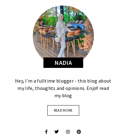
NADIA
Hey, I'm a fulltime blogger - this blog about
my life, thoughts and opinions. EnjoY read
my blog
READ MORE