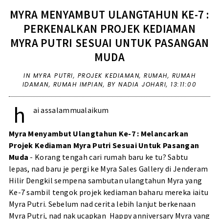
MYRA MENYAMBUT ULANGTAHUN KE-7 :
PERKENALKAN PROJEK KEDIAMAN
MYRA PUTRI SESUAI UNTUK PASANGAN
MUDA
IN
MYRA PUTRI
,
PROJEK KEDIAMAN
,
RUMAH
,
RUMAH
IDAMAN
,
RUMAH IMPIAN
,
BY NADIA JOHARI,
13:11:00
h
ai assalammualaikum
Myra Menyambut Ulangtahun Ke-7 : Melancarkan
Projek Kediaman Myra Putri Sesuai Untuk Pasangan
Muda
- Korang tengah cari rumah baru ke tu? Sabtu
lepas, nad baru je pergi ke Myra Sales Gallery di Jenderam
Hilir Dengkil sempena sambutan ulangtahun Myra yang
Ke-7 sambil tengok projek kediaman baharu mereka iaitu
Myra Putri. Sebelum nad cerita lebih lanjut berkenaan
Myra Putri, nad nak ucapkan Happy anniversary Myra yang