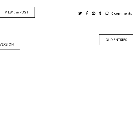
VIEW the POST
0 comments
OLD ENTRIES
 VERSION