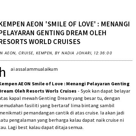
KEMPEN AEON 'SMILE OF LOVE' : MENANGI
PELAYARAN GENTING DREAM OLEH
RESORTS WORLD CRUISES
IN
AEON
,
CRUISE
,
KEMPEN
,
BY NADIA JOHARI,
12:36:00
h
ai assalammualaikum
Kempen AEON Smile of Love : Menangi Pelayaran Genting
Dream Oleh Resorts Worls Cruises
- Syok kan dapat belayar
atas kapal mewah Genting Dream yang besar tu, dengan
kemudahan fasiliti yang bertaraf lima bintang sambil
menikmati pemandangan cantik di atas cruise. Ia akan jadi
satu pengalaman yang berharga kalau dapat naik cruise ni
tau. Lagi best kalau dapat ditaja semua.