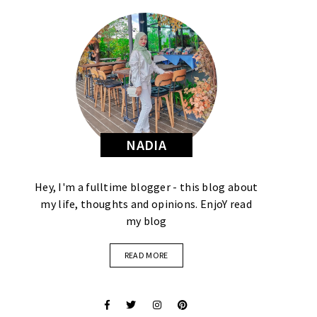
NADIA
Hey, I'm a fulltime blogger - this blog about
my life, thoughts and opinions. EnjoY read
my blog
READ MORE