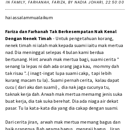
IN
FAMILY
,
FARHANAH
,
FARIZA
,
BY NADIA JOHARI,
22:50:00
hai assalammualaikum
Fariza dan Farhanah Tak Berkesempatan Nak Kenal
Dengan Nenek Timah
- Untuk pengetahuan korang,
nenek timah ni ialah mak kepada suami iaitu mak mertua
nad. Dia meninggal selepas 4 bulan kami berdua
bertunang. Hint arwah mak mertua bagi, suami cerita "
senang la lepas ni dah ada orang jaga kau, mommy dah
tak risau "..( inagt-ingat lupa suami cakp, tapi lebih
kurang macam tu la).. Suami pernah cerita, kalau dapat
cucu ( dari aku dan suami) , dia nak jaga cucunya tu,
taknak kerja dah. Arwah mak mertua memamg jenis suka
buat kerja, dia tak suka berehat. Dia ada niaga air dekat
pasar. Tu la kata-kata dia yang dia cakap dengan suami.
Dari cerita jiran, arwah mak mertua memang bagus dan
baik orangnya. Bab agama bagus, mengaji bagus. Jiran