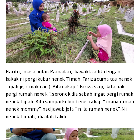
Haritu, masa bulan Ramadan, bawakla adik dengan
kakak ni pergi kubur nenek Timah. Fariza cuma tau nenek
Tipah je, ( mak nad )..Bila cakap " Fariza siap, kita nak
pergi rumah nenek "..seronok dia sebab ingat pergi rumah
nenek Tipah. Bila sampai kubur terus cakap " mana rumah
nenek mommy"..nad jawab jela " ni la rumah nenek"..Ni
nenek Timah, dia dah takde.