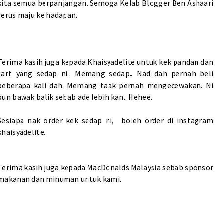
kita semua berpanjangan. Semoga Kelab Blogger Ben Ashaari
terus maju ke hadapan.
Terima kasih juga kepada
Khaisyadelite
untuk kek pandan dan
tart yang sedap ni.. Memang sedap.. Nad dah pernah beli
beberapa kali dah. Memang taak pernah mengecewakan. Ni
pun bawak balik sebab ade lebih kan.. Hehee.
Sesiapa nak order kek sedap ni, boleh order di instagram
khaisyadelite.
Terima kasih juga kepada MacDonalds Malaysia sebab sponsor
makanan dan minuman untuk kami.