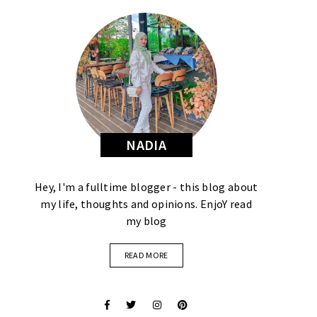
NADIA
Hey, I'm a fulltime blogger - this blog about
my life, thoughts and opinions. EnjoY read
my blog
READ MORE