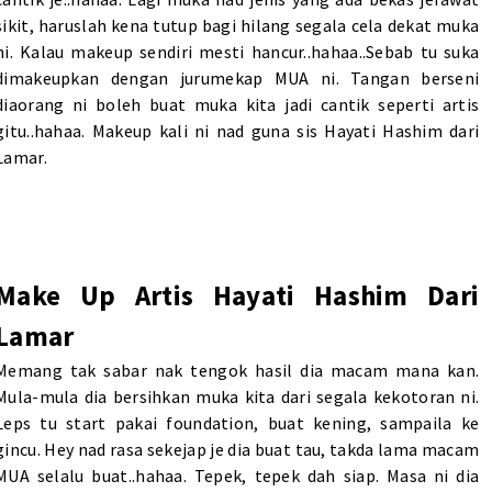
sikit, haruslah kena tutup bagi hilang segala cela dekat muka
ni. Kalau makeup sendiri mesti hancur..hahaa..Sebab tu suka
dimakeupkan dengan jurumekap MUA ni. Tangan berseni
diaorang ni boleh buat muka kita jadi cantik seperti artis
gitu..hahaa. Makeup kali ni nad guna sis Hayati Hashim dari
Lamar.
Make Up Artis Hayati Hashim Dari
Lamar
Memang tak sabar nak tengok hasil dia macam mana kan.
Mula-mula dia bersihkan muka kita dari segala kekotoran ni.
Leps tu start pakai foundation, buat kening, sampaila ke
gincu. Hey nad rasa sekejap je dia buat tau, takda lama macam
MUA selalu buat..hahaa. Tepek, tepek dah siap. Masa ni dia