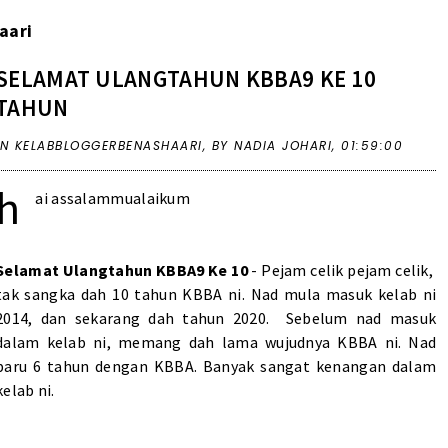
aari
SELAMAT ULANGTAHUN KBBA9 KE 10
TAHUN
IN
KELABBLOGGERBENASHAARI
,
BY NADIA JOHARI,
01:59:00
h
ai assalammualaikum
Selamat Ulangtahun KBBA9 Ke 10
- Pejam celik pejam celik,
tak sangka dah 10 tahun KBBA ni. Nad mula masuk kelab ni
2014, dan sekarang dah tahun 2020. Sebelum nad masuk
dalam kelab ni, memang dah lama wujudnya KBBA ni. Nad
baru 6 tahun dengan KBBA. Banyak sangat kenangan dalam
kelab ni.