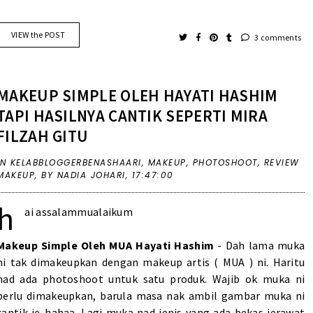
VIEW the POST
3 comments
MAKEUP SIMPLE OLEH HAYATI HASHIM
TAPI HASILNYA CANTIK SEPERTI MIRA
FILZAH GITU
IN
KELABBLOGGERBENASHAARI
,
MAKEUP
,
PHOTOSHOOT
,
REVIEW
MAKEUP
,
BY NADIA JOHARI,
17:47:00
h
ai assalammualaikum
Makeup Simple Oleh MUA Hayati Hashim
- Dah lama muka
ni tak dimakeupkan dengan makeup artis ( MUA ) ni. Haritu
nad ada photoshoot untuk satu produk. Wajib ok muka ni
perlu dimakeupkan, barula masa nak ambil gambar muka ni
cantik je..hahaa. Lagi muka nad jenis yang ada bekas jerawat