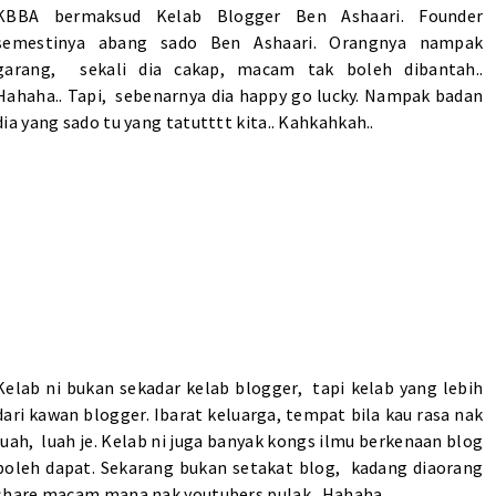
KBBA bermaksud Kelab Blogger Ben Ashaari. Founder
semestinya abang sado Ben Ashaari. Orangnya nampak
garang, sekali dia cakap, macam tak boleh dibantah..
Hahaha.. Tapi, sebenarnya dia happy go lucky. Nampak badan
dia yang sado tu yang tatutttt kita.. Kahkahkah..
Kelab ni bukan sekadar kelab blogger, tapi kelab yang lebih
dari kawan blogger. Ibarat keluarga, tempat bila kau rasa nak
luah, luah je. Kelab ni juga banyak kongs ilmu berkenaan blog
boleh dapat. Sekarang bukan setakat blog, kadang diaorang
share macam mana nak youtubers pulak.. Hahaha.