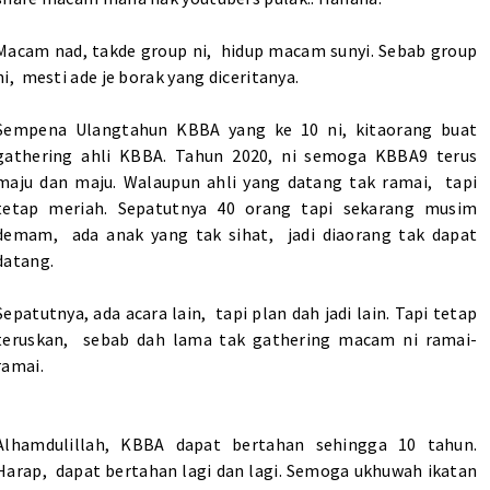
Macam nad, takde group ni, hidup macam sunyi. Sebab group
ni, mesti ade je borak yang diceritanya.
Sempena Ulangtahun KBBA yang ke 10 ni, kitaorang buat
gathering ahli KBBA. Tahun 2020, ni semoga KBBA9 terus
maju dan maju. Walaupun ahli yang datang tak ramai, tapi
tetap meriah. Sepatutnya 40 orang tapi sekarang musim
demam, ada anak yang tak sihat, jadi diaorang tak dapat
datang.
Sepatutnya, ada acara lain, tapi plan dah jadi lain. Tapi tetap
teruskan, sebab dah lama tak gathering macam ni ramai-
ramai.
Alhamdulillah, KBBA dapat bertahan sehingga 10 tahun.
Harap, dapat bertahan lagi dan lagi. Semoga ukhuwah ikatan