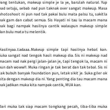
yang tentukan, makeup simple je la ye, barulah natural. Yup
nad setuju, sebab nad pun taknak over sangat makeup. Masa
photoshoot ni pun nad tak pakai bulu mata palsu tu, sakitla
nak gam dan cabut semua. Sis Hayati ni tau la macam mana
nak bagi nampak hasilnya cantik walaupun makeup simple
dan bulu mata tu melentik.
Hasilnyaa..tadaaa..Makeup simple tapi hasilnya hebat kan.
Suka sangat nad tengok hasil makeup dia. Sis ni makeup nad
macam nad nak pergi jalan-jalan je, tapi tengok la, macam ni
pun dah woww!!. Muka ringan je tak berat dan tak tebal. Sis ni
tak bubuh banyak foundation pun, letak sikit je. Suka giler ok
kita dengan makeup dia ni. Yang penting dia tau macam mana
nak jadikan muka kita nampak cantik, MUA kan.
Dari muka tak siap macam tongkang pecah, tiba-tiba muka