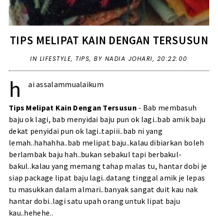
TIPS MELIPAT KAIN DENGAN TERSUSUN
IN
LIFESTYLE
,
TIPS
,
BY NADIA JOHARI,
20:22:00
h
ai assalammualaikum
Tips Melipat Kain Dengan Tersusun
- Bab membasuh
baju ok lagi, bab menyidai baju pun ok lagi..bab amik baju
dekat penyidai pun ok lagi..tapiii..bab ni yang
lemah..hahahha..bab melipat baju..kalau dibiarkan boleh
berlambak baju hah..bukan sebakul tapi berbakul-
bakul..kalau yang memang tahap malas tu, hantar dobi je
siap package lipat baju lagi..datang tinggal amik je lepas
tu masukkan dalam almari..banyak sangat duit kau nak
hantar dobi..lagi satu upah orang untuk lipat baju
kau..hehehe..