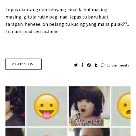
Lepas diaorang dah kenyang..buatla hal masing-
masing..gitula rutin pagi nad..lepas tu baru buat
sarapan..heheee..oh belang tu kucing yang mana pulak??..
Tu nanti nad cerita..hehe
VIEW the POST
13 comments