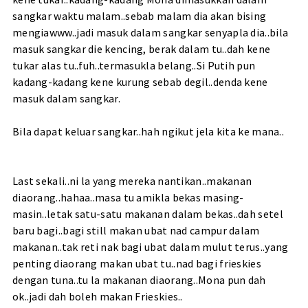
sangkar waktu malam..sebab malam dia akan bising
mengiawww..jadi masuk dalam sangkar senyapla dia..bila
masuk sangkar die kencing, berak dalam tu..dah kene
tukar alas tu..fuh..termasukla belang..Si Putih pun
kadang-kadang kene kurung sebab degil..denda kene
masuk dalam sangkar.
Bila dapat keluar sangkar..hah ngikut jela kita ke mana..
Last sekali..ni la yang mereka nantikan..makanan
diaorang..hahaa..masa tu amikla bekas masing-
masin..letak satu-satu makanan dalam bekas..dah setel
baru bagi..bagi still makan ubat nad campur dalam
makanan..tak reti nak bagi ubat dalam mulut terus..yang
penting diaorang makan ubat tu..nad bagi frieskies
dengan tuna..tu la makanan diaorang..Mona pun dah
ok..jadi dah boleh makan Frieskies..