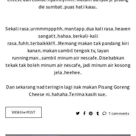
die sumbat..puas hati kauu..
Sekali rasa..urmmmppphh..mantapp..dua kali rasa..heaven
sangatt..hahaa..berkali-kali
rasa..fuhh..terbaikkk!!!...Memang makan tak pandang kiri
kanan..makan sambil tengok tv, layan
runningman...sambil minum air nescafe..Disebabkan
tekak tak boleh minum air nescafe, jadi minum air kosong
jela..heehee..
Dan sekarang nad teringin lagi nak makan Pisang Goreng
Cheese ni..hahaha..Terima kasih sue..
VIEW the POST
7 comments