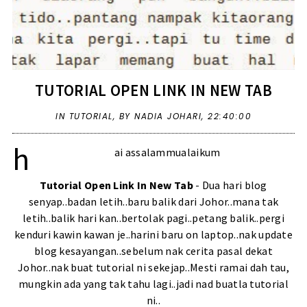
TUTORIAL OPEN LINK IN NEW TAB
IN
TUTORIAL
,
BY NADIA JOHARI,
22:40:00
h
ai assalammualaikum
Tutorial Open Link In New Tab
- Dua hari blog
senyap..badan letih..baru balik dari Johor..mana tak
letih..balik hari kan..bertolak pagi..petang balik..pergi
kenduri kawin kawan je..harini baru on laptop..nak update
blog kesayangan..sebelum nak cerita pasal dekat
Johor..nak buat tutorial ni sekejap..Mesti ramai dah tau,
mungkin ada yang tak tahu lagi..jadi nad buatla tutorial
ni..