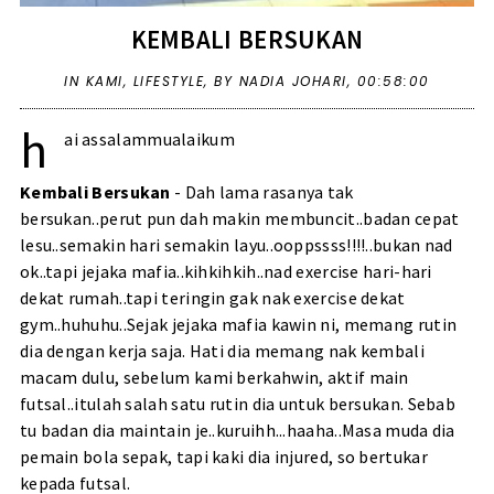
KEMBALI BERSUKAN
IN
KAMI
,
LIFESTYLE
,
BY NADIA JOHARI,
00:58:00
h
ai assalammualaikum
Kembali Bersukan
- Dah lama rasanya tak
bersukan..perut pun dah makin membuncit..badan cepat
lesu..semakin hari semakin layu..ooppssss!!!!..bukan nad
ok..tapi jejaka mafia..kihkihkih..nad exercise hari-hari
dekat rumah..tapi teringin gak nak exercise dekat
gym..huhuhu..Sejak jejaka mafia kawin ni, memang rutin
dia dengan kerja saja. Hati dia memang nak kembali
macam dulu, sebelum kami berkahwin, aktif main
futsal..itulah salah satu rutin dia untuk bersukan. Sebab
tu badan dia maintain je..kuruihh...haaha..Masa muda dia
pemain bola sepak, tapi kaki dia injured, so bertukar
kepada futsal.