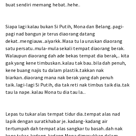
buat sendiri memang hebat..hehe..
Siapa lagi kalau bukan Si Putih, Mona dan Belang..pagi-
pagi nad bangun je terus diaorang datang
dekat..mengiauw...aiyarkk..Masa tu la uruskan diaorang
satu persatu..mula-mula sekali tempat diaorang berak.
Walaupun diaorang dah ade bekas tempat dia berak,.. kita
gak yang kene timbuskan..kalau tak bau..bila dah penuh,
kene buang najis tu dalam plastik..takkan nak
biarkan..diaorang mana nak berak yang dah penuh
taik..lagi-lagi Si Putih, dia tak reti nak timbus taik dia..tak
tau la nape..kalau Mona tu dia tau la...
Lepas tu tukar alas tempat tidur dia..tempat alas nad
lapik dengan suratkhabar je..kadang-kadang air
tertumpah dah tempat alas sangkar tu basah..dah nak
kene tukar..kadang-kadang Mona dimasukkan dalam