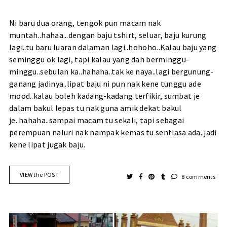
Ni baru dua orang, tengok pun macam nak
muntah..hahaa...dengan baju tshirt, seluar, baju kurung
lagi..tu baru luaran dalaman lagi..hohoho..Kalau baju yang
seminggu ok lagi, tapi kalau yang dah berminggu-
minggu..sebulan ka..hahaha..tak ke naya..lagi bergunung-
ganang jadinya..lipat baju ni pun nak kene tunggu ade
mood..kalau boleh kadang-kadang terfikir, sumbat je
dalam bakul lepas tu nak guna amik dekat bakul
je..hahaha..sampai macam tu sekali, tapi sebagai
perempuan naluri nak nampak kemas tu sentiasa ada..jadi
kene lipat jugak baju.
VIEW the POST
8 comments