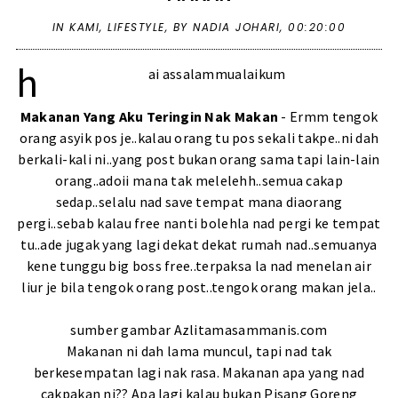
IN
KAMI
,
LIFESTYLE
,
BY NADIA JOHARI,
00:20:00
h
ai assalammualaikum
Makanan Yang Aku Teringin Nak Makan
- Ermm tengok
orang asyik pos je..kalau orang tu pos sekali takpe..ni dah
berkali-kali ni..yang post bukan orang sama tapi lain-lain
orang..adoii mana tak melelehh..semua cakap
sedap..selalu nad save tempat mana diaorang
pergi..sebab kalau free nanti bolehla nad pergi ke tempat
tu..ade jugak yang lagi dekat dekat rumah nad..semuanya
kene tunggu big boss free..terpaksa la nad menelan air
liur je bila tengok orang post..tengok orang makan jela..
sumber gambar
Azlitamasammanis.com
Makanan ni dah lama muncul, tapi nad tak
berkesempatan lagi nak rasa. Makanan apa yang nad
cakpakan ni?? Apa lagi kalau bukan Pisang Goreng