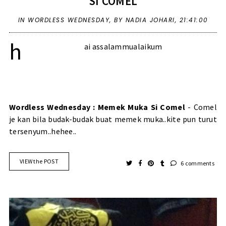
SI COMEL
IN
WORDLESS WEDNESDAY
,
BY NADIA JOHARI,
21:41:00
h
ai assalammualaikum
Wordless Wednesday : Memek Muka Si Comel
- Comel
je kan bila budak-budak buat memek muka..kite pun turut
tersenyum..hehee..
VIEW the POST
6 comments