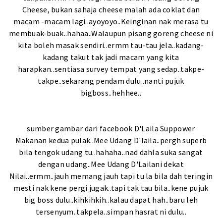
Cheese, bukan sahaja cheese malah ada coklat dan
macam -macam lagi..ayoyoyo..Keinginan nak merasa tu
membuak-buak..hahaa..Walaupun pisang goreng cheese ni
kita boleh masak sendiri..ermm tau-tau jela..kadang-
kadang takut tak jadi macam yang kita
harapkan..sentiasa survey tempat yang sedap..takpe-
takpe..sekarang pendam dulu..nanti pujuk
bigboss..hehhee..
sumber gambar dari facebook
D'Laila Suppower
Makanan kedua pulak..Mee Udang D'laila..pergh superb
bila tengok udang tu..hahaha..nad dahla suka sangat
dengan udang..Mee Udang D'Lailani dekat
Nilai..ermm..jauh memang jauh tapi tu la bila dah teringin
mesti nak kene pergi jugak..tapi tak tau bila..kene pujuk
big boss dulu..kihkihkih..kalau dapat hah..baru leh
tersenyum..takpela..simpan hasrat ni dulu..