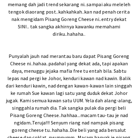
memang dah jadi trend sekarang ni..sampai aku meleleh
tengok diaorang post..kahkahkah..kan nad penah cerita
nak mengidam Pisang Goreng Cheese ni..entry dekat
SINI
.. tak sangka akhirnya kawanku memahami
diriku..hahaha..
Punyalah jauh nad merantau baru dapat Pisang Goreng
Cheese ni..hahaa..padahal yang dekat ada, tapi apakan
daya, menuggu jejaka mafia free tu entah bila. Sabtu
lepas nad pergi ke Johor, kenduri kawan nad kawin. Balik
dari kenduri kawin, nad dengan kawan-kawan lain singgah
ke
rumah Sue
kawan lagi satu yang duduk dekat Johor
jugak. Kami semua kawan satu UUM. Yela dah alang-alang,
singgahla rumah dia. Tak sangka pulak dia pergi beli
Pisang Goreng Cheese..hahhaa...macam tau-tau je nad
ngidam
..Teruja!!! Senyum riang nad nampak pisang
goreng cheese tu..hahaha..Die beli yang ada bersalut
cheese dan coklat..nyumnymm.. Macam banyak je pisang