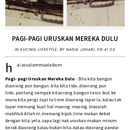
PAGI-PAGI URUSKAN MEREKA DULU
IN
KUCING
,
LIFESTYLE
,
BY NADIA JOHARI,
08:41:00
h
ai assalammualaikum
Pagi- pagi Uruskan Mereka Dulu
- Bila kita bangun
diaorang pun bangun..bila kita tido..diaorang pun
tido..pantang nampak kitaorang bangun terus ikut ke
mana kita pergi..tapi tu time diaorang lapar la..kalau tak
lapar memang buat hal masing-masing..biasalah
makhluk Allah ni..memang bijak..time makan dekat
dengan kita..yela..sapa lagi nak uruskan makan minum
berak diaorang kalau bukan kita..kalau diaorang pandai