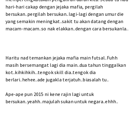
hari-hari cakap dengan jejaka mafia, pergilah
bersukan..pergilah bersukan..lagi-lagi dengan umur die
yang semakin meningkat..sakit tu akan datang dengan
macam-macam..so nak elakkan..dengan cara bersukanla..
Haritu nad temankan jejaka mafia main futsal..Fuhh
masih bersemangat lagi dia main..dua tahun tinggalkan
kot..kihkihkih...tengok skill dia..tengok dia
berlari..hehee..ade jugakla terjatuh..biasalah tu..
Ape-ape pun 2015 ni kene rajin lagi untuk
bersukan..yeahh..majulah sukan untuk negara..ehhh..