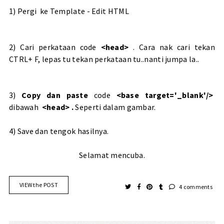
1) Pergi ke Template - Edit HTML
2) Cari perkataan code
<head>
. Cara nak cari tekan
CTRL+ F, lepas tu tekan perkataan tu..nanti jumpa la..
3)
Copy dan paste
code
<base target='_blank'/>
dibawah
<head> .
Seperti dalam gambar.
4) Save dan tengok hasilnya.
Selamat mencuba.
VIEW the POST
4 comments