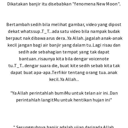
Dikatakan banjir itu disebabkan "fenomena New Moon"..
Bertambah sedih bila melihat gambar, video yang dipost
dekat whatssup..T_T...ada satu video bila nampak budak
berpaut nak dibawa arus dera...Ya Allah..jagalah anak-anak
kecil jangan bagi air banjir yang dalam tu..Lagi risau dan
sedih ade sebahagian tempat yang tak dapat
bantuan..risaunya kita bila dengar voicenote
tu..T_T...dengar suara die, buat kite sedih sebab kita tak
dapat buat apa-apa..Terfikir tentang orang tua..anak
kecil..Ya Allah...
"Ya Allah perintahlah bumiMu untuk telan air ini..Dan
perintahlah langitMu untuk hentikan hujan ini"
" Sesungguhnya banjir adalah ujian daripada Allah.