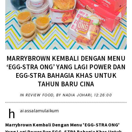
MARRYBROWN KEMBALI DENGAN MENU
‘EGG-STRA ONG’ YANG LAGI POWER DAN
EGG-STRA BAHAGIA KHAS UNTUK
TAHUN BARU CINA
IN
REVIEW FOOD
,
BY NADIA JOHARI,
12:26:00
h
ai assalamulaikum
Marrybrown Kembali Dengan Menu 'EGG-STRA ONG'
Yang Lagi Power Dan EGG- STRA Bahagia Khas Untuk