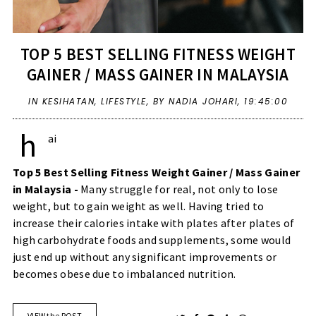
TOP 5 BEST SELLING FITNESS WEIGHT
GAINER / MASS GAINER IN MALAYSIA
IN
KESIHATAN
,
LIFESTYLE
,
BY NADIA JOHARI,
19:45:00
h
ai
Top 5 Best Selling Fitness Weight Gainer / Mass Gainer
in Malaysia -
Many struggle for real, not only to lose
weight, but to gain weight as well. Having tried to
increase their calories intake with plates after plates of
high carbohydrate foods and supplements, some would
just end up without any significant improvements or
becomes obese due to imbalanced nutrition.
VIEW the POST