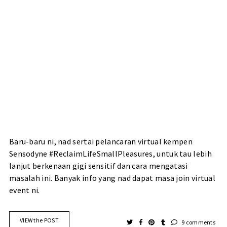
Baru-baru ni, nad sertai pelancaran virtual kempen
Sensodyne #ReclaimLifeSmallPleasures, untuk tau lebih
lanjut berkenaan gigi sensitif dan cara mengatasi
masalah ini. Banyak info yang nad dapat masa join virtual
event ni.
VIEW the POST
9 comments