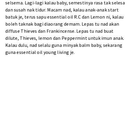
selsema. Lagi-lagi kalau baby, semestinya rasa tak selesa
dan susah nak tidur. Macam nad, kalau anak-anak start
batuk je, terus sapu essential oil R.C dan Lemon ni, kalau
boleh taknak bagi diaorang demam. Lepas tu nad akan
diffuse Thieves dan Frankincense. Lepas tu nad buat
dilute, Thieves, lemon dan Peppermint untuk imun anak.
Kalau dulu, nad selalu guna minyak balm baby, sekarang
guna essential oil young living je.