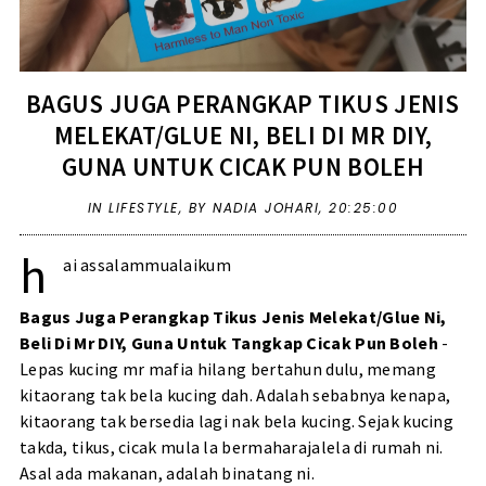
BAGUS JUGA PERANGKAP TIKUS JENIS
MELEKAT/GLUE NI, BELI DI MR DIY,
GUNA UNTUK CICAK PUN BOLEH
IN
LIFESTYLE
,
BY NADIA JOHARI,
20:25:00
h
ai assalammualaikum
Bagus Juga Perangkap Tikus Jenis Melekat/Glue Ni,
Beli Di Mr DIY, Guna Untuk Tangkap Cicak Pun Boleh
-
Lepas kucing mr mafia hilang bertahun dulu, memang
kitaorang tak bela kucing dah. Adalah sebabnya kenapa,
kitaorang tak bersedia lagi nak bela kucing. Sejak kucing
takda, tikus, cicak mula la bermaharajalela di rumah ni.
Asal ada makanan, adalah binatang ni.