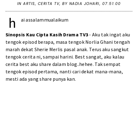
IN
ARTIS
,
CERITA TV
,
BY NADIA JOHARI,
07:51:00
h
ai assalammualaikum
Sinopsis Kau Cipta Kasih Drama TV3
- Aku tak ingat aku
tengok episod berapa, masa tengok Norlia Ghani tengah
marah dekat Sherie Merlis pasal anak. Terus aku sangkut
tengok cerita ni, sampai harini. Best sangat, aku kalau
cerita best aku share dalam blog..hehee. Tak sempat
tengok episod pertama, nanti cari dekat mana-mana,
mesti ada yang share punya kan.