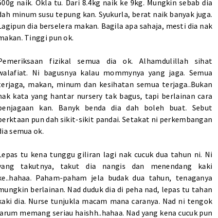
500g naik. Okla tu. Dari 8.4kg naik ke 9kg. Mungkin sebab dia
dah minum susu tepung kan. Syukurla, berat naik banyak juga.
Lagipun dia berselera makan. Bagila apa sahaja, mesti dia nak
makan. Tinggi pun ok.
Pemeriksaan fizikal semua dia ok. Alhamdulillah sihat
walafiat. Ni bagusnya kalau mommynya yang jaga. Semua
terjaga, makan, minum dan kesihatan semua terjaga..Bukan
nak kata yang hantar nursery tak bagus, tapi berlainan cara
penjagaan kan. Banyk benda dia dah boleh buat. Sebut
perktaan pun dah sikit-sikit pandai. Setakat ni perkembangan
dia semua ok.
Lepas tu kena tunggu giliran lagi nak cucuk dua tahun ni. Ni
yang takutnya, takut dia nangis dan menendang kaki
ke..hahaa. Paham-paham jela budak dua tahun, tenaganya
mungkin berlainan. Nad duduk dia di peha nad, lepas tu tahan
kaki dia. Nurse tunjukla macam mana caranya. Nad ni tengok
jarum memang seriau haishh..hahaa. Nad yang kena cucuk pun