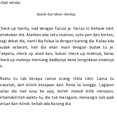
sihat selalu.
Budak dua tahun checkup
Check up haritu, nad dengan Fariza je. Fariza ni behave sikit
kelakukan dia. Asalkan ada satu mainan, satu pen dan kertas,
bagi dekat dia, nanti dia fokus la dengan barang dia. Kalau ada
budak sebelah, hah dia akan main dengan budak tu je.
Takpela, check up anak kan, bukan check up maknya, kalau
check up maknya memang daddynya kena tengokkan anaknya
ni.
Waktu tu tak berapa ramai orang. Okla sikit. Lama tu
biasalah, dah klinik kerajaan kan. Kena la tunggu. Lagipun
kalau dia nak susu ke apa, boleh masuk bilik menyusu.
Alhamdulillah waktu tu, dia tak meragam, menangis nak ajak
keluar dari klinik. Sebab ada barang dia.