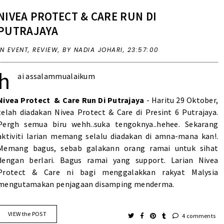
NIVEA PROTECT & CARE RUN DI
PUTRAJAYA
IN
EVENT
,
REVIEW
,
BY NADIA JOHARI,
23:57:00
h
ai assalammualaikum
Nivea Protect & Care Run Di Putrajaya
- Haritu 29 Oktober,
telah diadakan Nivea Protect & Care di Presint 6 Putrajaya.
Pergh semua biru wehh..suka tengoknya..hehee. Sekarang
aktiviti larian memang selalu diadakan di amna-mana kan!.
Memang bagus, sebab galakann orang ramai untuk sihat
dengan berlari. Bagus ramai yang support. Larian Nivea
Protect & Care ni bagi menggalakkan rakyat Malysia
mengutamakan penjagaan disamping menderma.
VIEW the POST
4 comments