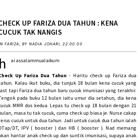
CHECK UP FARIZA DUA TAHUN : KENA
CUCUK TAK NANGIS
IN
FARIZA
,
BY NADIA JOHARI,
22:00:00
h
ai assalammualaikum
Check Up Fariza Dua Tahun
- Haritu check up Fariza dua
tahun. Kalau ikut buku, dia tunjuk 18 bulan kena cucuk yang
last tapi Fariza dua tahun baru cucuk imunisasi yang terakhir.
Tengok pada buku 12 bulan iaitu umur dia setahun, dia kena
cucuk MMR dos kedua. Lepas tu check up 18 bulan dengan 21
bulan, masa tu tak cucuk, cuma check up biasa je. Nurse cakap
terus cucuk untuk dua tahun. Jadi untuk cucuk dua tahun ialah
DTap/DT, IPV ( booster ) dan HB ( booster ). Nad memang
akan hantar anak check up dan suntik imunisasi, supaya anak