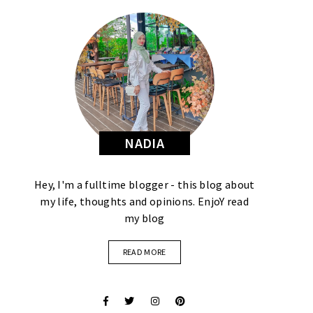
NADIA
Hey, I'm a fulltime blogger - this blog about
my life, thoughts and opinions. EnjoY read
my blog
READ MORE