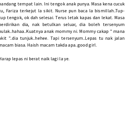
pandang tempat lain. Ini tengok anak punya. Masa kena cucuk
tu, Fariza terkejut la sikit. Nurse pun baca la bismillah..Tup-
tup tengok, ok dah selesai. Terus letak kapas dan lekat. Masa
berdirikan dia, nak betulkan seluar, dia boleh tersenyum
pulak..hahaa..Kuatnya anak mommy ni. Mommy cakap " mana
akit "..dia tunjuk..hehee. Tapi tersenyum..Lepas tu nak jalan
macam biasa. Haish macam takda apa..good girl.
Harap lepas ni berat naik lagi la ye.