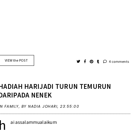
VIEW the POST
4 comments
HADIAH HARIJADI TURUN TEMURUN
DARIPADA NENEK
IN
FAMILY
,
BY NADIA JOHARI,
23:55:00
h
ai assalammualaikum