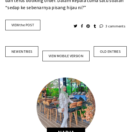
dan terus booking order. Dalam kepala cuma satu soalan
“sedap ke sebenarnya pisang hijau ni?”
VIEW the POST
3 comments
NEW ENTRIES
OLD ENTRIES
VIEW MOBILE VERSION