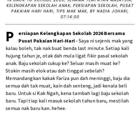
KELENGKAPAN SEKOLAH ANAK
,
PERSIAPAN SEKOLAH
,
PUSAT
PAKAIAN HARI HARI
,
TIPS MAK MAK
,
BY NADIA JOHARI,
07:14:00
P
ersiapan Kelengkapan Sekolah 2026 Bersama
Pusat Pakaian Hari-Hari
- Saya ni sejenis mak yang
kalau boleh, tak nak buat benda last minute. Setiap kali
hujung tahun je, otak dah mula ligat fikir pasal sekolah
anak. Baju sekolah cukup ke? Seluar masih muat ke?
Stokin masih elok atau dah tinggal sebelah?
Memandangkan kakak Fariza pun dah meninggi, baju dia
semua dah tak muat, kain dah senteng, jadi kenala beli
baru. Untuk si Kak Ngah, kena tambah lagi baju sekolah
baru. Tapi tiap kali masuk sekolah tahun baru, mestilah
semua nak baru kan..hehee.