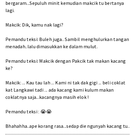
bergaram...Sepuluh minit kemudian makcik tu bertanya
lagi.
Makcik: Dik, kamu nak lagi?
Pemandu teksi: Buleh juga.. Sambil menghulurkan tangan
menadah..lalu dimasukkan ke dalam mulut.
Pemandu teksi: Makcik dengan Pakcik tak makan kacang
ke?
Makcik: ... Kau tau lah ... Kami ni tak dak gigi ... beli coklat
kat Langkawi tadi ... ada kacang kami kulum makan
coklatnya saja...kacangnya masih elok !
Pemandu teksi : 😭😭
Bhahahha..ape korang rasa...sedap die ngunyah kacang tu..