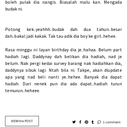
boleh pulak dia nangis. Biasalah malu kan. Mengada
budak ni.
Potong kek..yeahhh..budak dah dua tahun..besar
dah..bakal jadi kakak. Tak tau adik dia boy ke girl..hehee.
Rasa minggu ni layan birthday dia je..hahaa. Belum part
hadiah lagi. Daddynay dah belikan dia hadiah, nad je
belum. Nak pergi kedai survey barang nak hadiahkan dia,
daddynya sibuk lagi. Ntah bila ni. Takpe, akan diupdate
apa yang nad beli nanti ye..hehee. Banyak dia dapat
hadiah. Dari nenek pun dia ada dapat..hadiah turun
temurun..heheee.
VIEW the POST
1 comment