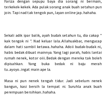
Fariza dengan sepupu baya dia sorang ni bermain,
terkekek-kekek. Ada pulak sorang anak buah setahun pun
join. Tapi nad tak tengok pun, layan online jap..hahaha.
Sekali adik ipar balik, ayah budak setahun tu, dia cakap "
kak tengok ni ". Nad keluar lala..Allahuakbar, mengucap
dalam hati sambil ketawa..hahaha. Adoii budak-budak ni,
habis bedak dibuat mainnya. Yang lagi parah, habis lantai
rumah nenek, kotor oiii..Bedak dengan mereka tak boleh
dipisahkan. Yang buka bedak ni baju merah
tu..ayoyo..ingat main ape la.
Masa ni pun nenek tengah tidur. Jadi sebelum nenek
bangun, kasi bersih la tempat ni. Suruhla anak buah
perempuan bersihkan..hahaha.