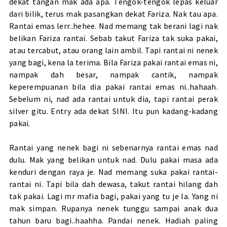
dekat tangan mak ada apa. Tengok-tengok lepas keluar
dari bilik, terus mak pasangkan dekat Fariza. Nak tau apa.
Rantai emas lerr..hehee. Nad memang tak berani lagi nak
belikan Fariza rantai. Sebab takut Fariza tak suka pakai,
atau tercabut, atau orang lain ambil. Tapi rantai ni nenek
yang bagi, kena la terima. Bila Fariza pakai rantai emas ni,
nampak dah besar, nampak cantik, nampak
keperempuanan bila dia pakai rantai emas ni..hahaah.
Sebelum ni, nad ada rantai untuk dia, tapi rantai perak
silver gitu. Entry ada dekat
SINI
. Itu pun kadang-kadang
pakai.
Rantai yang nenek bagi ni sebenarnya rantai emas nad
dulu. Mak yang belikan untuk nad. Dulu pakai masa ada
kenduri dengan raya je. Nad memang suka pakai rantai-
rantai ni. Tapi bila dah dewasa, takut rantai hilang dah
tak pakai. Lagi mr mafia bagi, pakai yang tu je la. Yang ni
mak simpan. Rupanya nenek tunggu sampai anak dua
tahun baru bagi..haahha. Pandai nenek. Hadiah paling