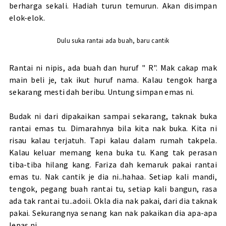
berharga sekali. Hadiah turun temurun. Akan disimpan
elok-elok.
Dulu suka rantai ada buah, baru cantik
Rantai ni nipis, ada buah dan huruf " R". Mak cakap mak
main beli je, tak ikut huruf nama. Kalau tengok harga
sekarang mesti dah beribu. Untung simpan emas ni.
Budak ni dari dipakaikan sampai sekarang, taknak buka
rantai emas tu. Dimarahnya bila kita nak buka. Kita ni
risau kalau terjatuh. Tapi kalau dalam rumah takpela.
Kalau keluar memang kena buka tu. Kang tak perasan
tiba-tiba hilang kang. Fariza dah kemaruk pakai rantai
emas tu. Nak cantik je dia ni..hahaa. Setiap kali mandi,
tengok, pegang buah rantai tu, setiap kali bangun, rasa
ada tak rantai tu..adoii. Okla dia nak pakai, dari dia taknak
pakai. Sekurangnya senang kan nak pakaikan dia apa-apa
lepas ni.