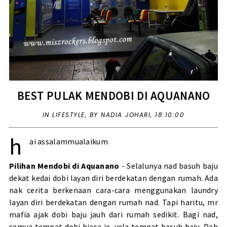
BEST PULAK MENDOBI DI AQUANANO
IN
LIFESTYLE
,
BY NADIA JOHARI,
18:10:00
h
ai assalammualaikum
Pilihan Mendobi di Aquanano
- Selalunya nad basuh baju
dekat kedai dobi layan diri berdekatan dengan rumah. Ada
nak cerita berkenaan
cara-cara menggunakan laundry
layan diri
berdekatan dengan rumah nad. Tapi haritu, mr
mafia ajak dobi baju jauh dari rumah sedikit. Bagi nad,
semua tempat dobi biasa je, yela tempat basuh baju. Dah