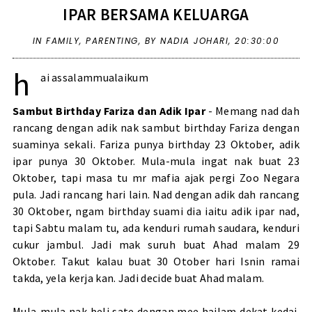
IPAR BERSAMA KELUARGA
IN
FAMILY
,
PARENTING
,
BY NADIA JOHARI,
20:30:00
h
ai assalammualaikum
Sambut Birthday Fariza dan Adik Ipar
- Memang nad dah
rancang dengan adik nak sambut birthday Fariza dengan
suaminya sekali. Fariza punya birthday 23 Oktober, adik
ipar punya 30 Oktober. Mula-mula ingat nak buat 23
Oktober, tapi masa tu mr mafia ajak pergi
Zoo Negara
pula. Jadi rancang hari lain. Nad dengan adik dah rancang
30 Oktober, ngam birthday suami dia iaitu adik ipar nad,
tapi Sabtu malam tu, ada kenduri rumah saudara, kenduri
cukur jambul. Jadi mak suruh buat Ahad malam 29
Oktober. Takut kalau buat 30 Otober hari Isnin ramai
takda, yela kerja kan. Jadi decide buat Ahad malam.
Mula-mula nak beli sate dengan mee hailam dekat kedai.