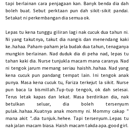
tapi berlainan cara penjagaan kan. Banyk benda dia dah
boleh buat. Sebut perktaan pun dah sikit-sikit pandai.
Setakat ni perkembangan dia semua ok.
Lepas tu kena tunggu giliran lagi nak cucuk dua tahun ni.
Ni yang takutnya, takut dia nangis dan menendang kaki
ke..hahaa. Paham-paham jela budak dua tahun, tenaganya
mungkin berlainan. Nad duduk dia di peha nad, lepas tu
tahan kaki dia. Nurse tunjukla macam mana caranya. Nad
ni tengok jarum memang seriau haishh..hahaa. Nad yang
kena cucuk pun pandang tempat lain. Ini tengok anak
punya. Masa kena cucuk tu, Fariza terkejut la sikit. Nurse
pun baca la bismillah..Tup-tup tengok, ok dah selesai.
Terus letak kapas dan lekat. Masa berdirikan dia, nak
betulkan seluar, dia boleh tersenyum
pulak..hahaa..Kuatnya anak mommy ni. Mommy cakap "
mana akit "..dia tunjuk..hehee. Tapi tersenyum..Lepas tu
nak jalan macam biasa. Haish macam takda apa..good girl.