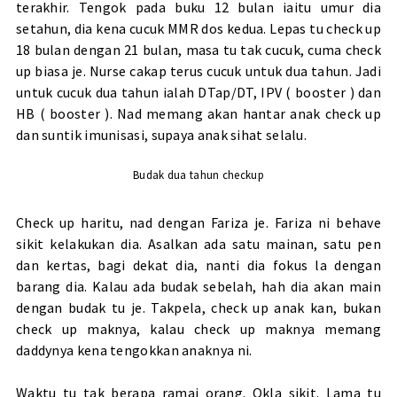
terakhir. Tengok pada buku 12 bulan iaitu umur dia
setahun, dia kena cucuk MMR dos kedua. Lepas tu check up
18 bulan dengan 21 bulan, masa tu tak cucuk, cuma check
up biasa je. Nurse cakap terus cucuk untuk dua tahun. Jadi
untuk cucuk dua tahun ialah DTap/DT, IPV ( booster ) dan
HB ( booster ). Nad memang akan hantar anak check up
dan suntik imunisasi, supaya anak sihat selalu.
Budak dua tahun checkup
Check up haritu, nad dengan Fariza je. Fariza ni behave
sikit kelakukan dia. Asalkan ada satu mainan, satu pen
dan kertas, bagi dekat dia, nanti dia fokus la dengan
barang dia. Kalau ada budak sebelah, hah dia akan main
dengan budak tu je. Takpela, check up anak kan, bukan
check up maknya, kalau check up maknya memang
daddynya kena tengokkan anaknya ni.
Waktu tu tak berapa ramai orang. Okla sikit. Lama tu