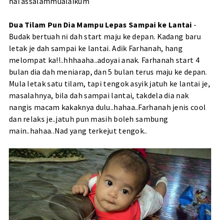
hai assalammualaikum
Dua Tilam Pun Dia Mampu Lepas Sampai ke Lantai
-
Budak bertuah ni dah start maju ke depan. Kadang baru
letak je dah sampai ke lantai. Adik Farhanah, hang
melompat ka!!..hhhaaha..adoyai anak. Farhanah start 4
bulan dia dah meniarap, dan 5 bulan terus maju ke depan.
Mula letak satu tilam, tapi tengok asyik jatuh ke lantai je,
masalahnya, bila dah sampai lantai, takdela dia nak
nangis macam kakaknya dulu..hahaa..Farhanah jenis cool
dan relaks je..jatuh pun masih boleh sambung
main..hahaa..Nad yang terkejut tengok..