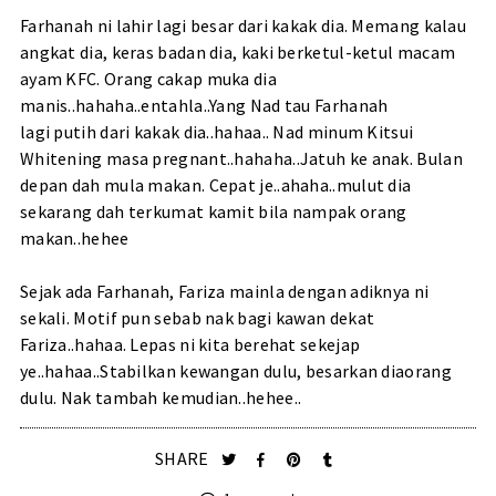
Farhanah ni lahir lagi besar dari kakak dia. Memang kalau
angkat dia, keras badan dia, kaki berketul-ketul macam
ayam KFC. Orang cakap muka dia
manis..hahaha..entahla..Yang Nad tau Farhanah
lagi putih dari kakak dia..hahaa.. Nad minum Kitsui
Whitening masa pregnant..hahaha..Jatuh ke anak. Bulan
depan dah mula makan. Cepat je..ahaha..mulut dia
sekarang dah terkumat kamit bila nampak orang
makan..hehee
Sejak ada Farhanah, Fariza mainla dengan adiknya ni
sekali. Motif pun sebab nak bagi kawan dekat
Fariza..hahaa. Lepas ni kita berehat sekejap
ye..hahaa..Stabilkan kewangan dulu, besarkan diaorang
dulu. Nak tambah kemudian..hehee..
SHARE