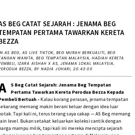
AS BEG CATAT SEJARAH : JENAMA BEG
TEMPATAN PERTAMA TAWARKAN KERETA
BEZZA
IN
AS BEG
,
AS LIVE TIKTOK
,
BEG MURAH BERKUALITI
,
BEG
TANGAN WANITA
,
BEG TEMPATAN MALAYSIA
,
HADIAH KERETA
PEMBELI
,
IZARA AISHAH X AS
,
JENAMA LOKAL MALAYSIA
,
PERODUA BEZZA
,
BY NADIA JOHARI,
20:43:00
A
S Beg Catat Sejarah: Jenama Beg Tempatan
Pertama Tawarkan Kereta Perodua Bezza Kepada
Pembeli Bertuah -
Kalau korang perasan, jenama tempatan
sekarang memang makin berani keluar dengan idea luar
kotak. Tapi kali ni, terus terang saya cakap — AS Beg memang
lain level. Bukan setakat keluarkan koleksi cantik dengan
harga mampu milik, tapi kali ini mereka mencipta sejarah