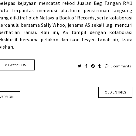
Selepas kejayaan mencatat rekod Jualan Beg Tangan RM1
Juta Terpantas menerusi platform penstriman langsung
yang diiktiraf oleh Malaysia Book of Records, serta kolaborasi
terdahulu bersama Sally Whoo, jenama AS sekali lagi mencuri
perhatian ramai. Kali ini, AS tampil dengan kolaborasi
eksklusif bersama pelakon dan ikon fesyen tanah air, Izara
Aishah.
VIEW the POST
0 comments
OLD ENTRIES
 VERSION