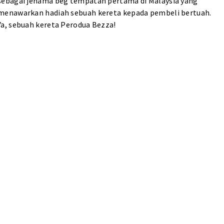
sebagai jenama beg tempatan pertama di Malaysia yang
menawarkan hadiah sebuah kereta kepada pembeli bertuah.
Ya, sebuah kereta Perodua Bezza!