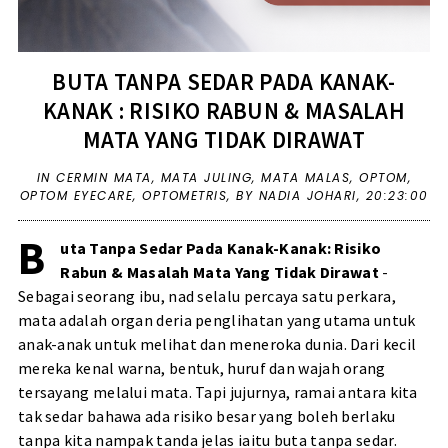
BUTA TANPA SEDAR PADA KANAK-
KANAK : RISIKO RABUN & MASALAH
MATA YANG TIDAK DIRAWAT
IN
CERMIN MATA
,
MATA JULING
,
MATA MALAS
,
OPTOM
,
OPTOM EYECARE
,
OPTOMETRIS
,
BY NADIA JOHARI,
20:23:00
B
uta Tanpa Sedar Pada Kanak-Kanak: Risiko
Rabun & Masalah Mata Yang Tidak Dirawat
-
Sebagai seorang ibu, nad selalu percaya satu perkara,
mata adalah organ deria penglihatan yang utama untuk
anak-anak untuk melihat dan meneroka dunia. Dari kecil
mereka kenal warna, bentuk, huruf dan wajah orang
tersayang melalui mata. Tapi jujurnya, ramai antara kita
tak sedar bahawa ada risiko besar yang boleh berlaku
tanpa kita nampak tanda jelas iaitu buta tanpa sedar.