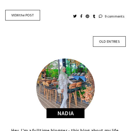
VIEW the POST
9 comments
OLD ENTRIES
NADIA
Hey, I'm a fulltime blogger - this blog about my life,