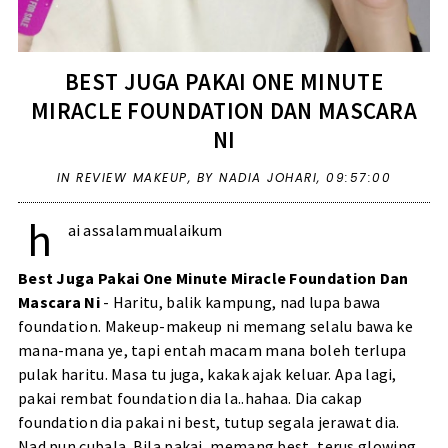
BEST JUGA PAKAI ONE MINUTE
MIRACLE FOUNDATION DAN MASCARA
NI
IN
REVIEW MAKEUP
,
BY NADIA JOHARI,
09:57:00
h
ai assalammualaikum
Best Juga Pakai One Minute Miracle Foundation Dan
Mascara Ni
- Haritu, balik kampung, nad lupa bawa
foundation. Makeup-makeup ni memang selalu bawa ke
mana-mana ye, tapi entah macam mana boleh terlupa
pulak haritu. Masa tu juga, kakak ajak keluar. Apa lagi,
pakai rembat foundation dia la..hahaa. Dia cakap
foundation dia pakai ni best, tutup segala jerawat dia.
Nad pun cubala. Bila pakai, memang best, terus glowing