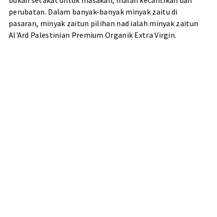
bukan setakat untuk masakan, malah kecantikan dan
perubatan. Dalam banyak-banyak minyak zaitu di
pasaran, minyak zaitun pilihan nad ialah minyak zaitun
Al'Ard Palestinian Premium Organik Extra Virgin.