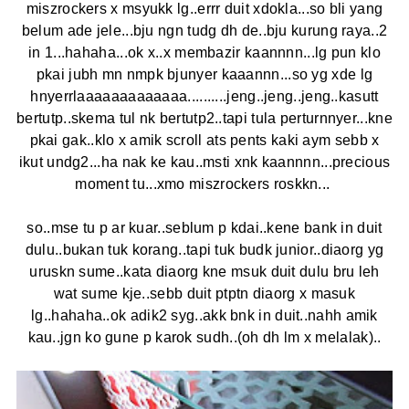
miszrockers x msyukk lg..errr duit xdokla...so bli yang
belum ade jele...bju ngn tudg dh de..bju kurung raya..2
in 1...hahaha...ok x..x membazir kaannnn...lg pun klo
pkai jubh mn nmpk bjunyer kaaannn...so yg xde lg
hnyerrlaaaaaaaaaaaaa..........jeng..jeng..jeng..kasutt
bertutp..skema tul nk bertutp2..tapi tula perturnnyer...kne
pkai gak..klo x amik scroll ats pents kaki aym sebb x
ikut undg2...ha nak ke kau..msti xnk kaannnn...precious
moment tu...xmo miszrockers roskkn...
so..mse tu p ar kuar..seblum p kdai..kene bank in duit
dulu..bukan tuk korang..tapi tuk budk junior..diaorg yg
uruskn sume..kata diaorg kne msuk duit dulu bru leh
wat sume kje..sebb duit ptptn diaorg x masuk
lg..hahaha..ok adik2 syg..akk bnk in duit..nahh amik
kau..jgn ko gune p karok sudh..(oh dh lm x melalak)..