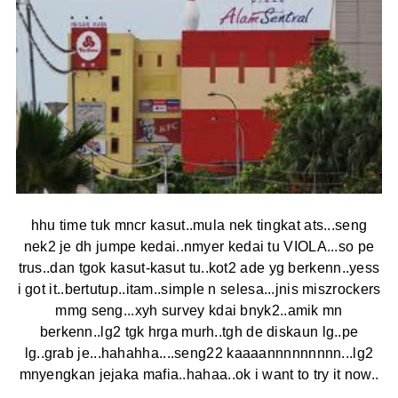
hhu time tuk mncr kasut..mula nek tingkat ats...seng
nek2 je dh jumpe kedai..nmyer kedai tu VIOLA...so pe
trus..dan tgok kasut-kasut tu..kot2 ade yg berkenn..yess
i got it..bertutup..itam..simple n selesa...jnis miszrockers
mmg seng...xyh survey kdai bnyk2..amik mn
berkenn..lg2 tgk hrga murh..tgh de diskaun lg..pe
lg..grab je...hahahha....seng22 kaaaannnnnnnnn...lg2
mnyengkan jejaka mafia..hahaa..ok i want to try it now..