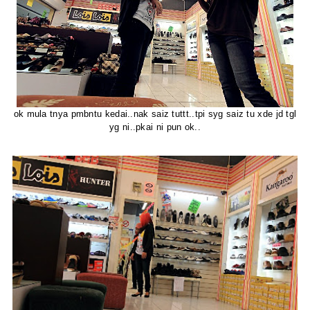
ok mula tnya pmbntu kedai..nak saiz tuttt..tpi syg saiz tu xde jd tgl
yg ni..pkai ni pun ok..