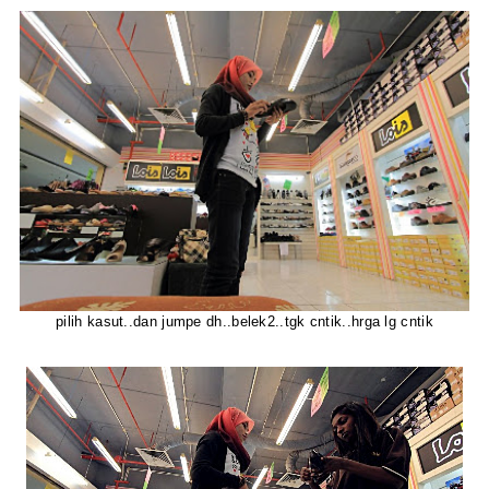
pilih kasut..dan jumpe dh..belek2..tgk cntik..hrga lg cntik