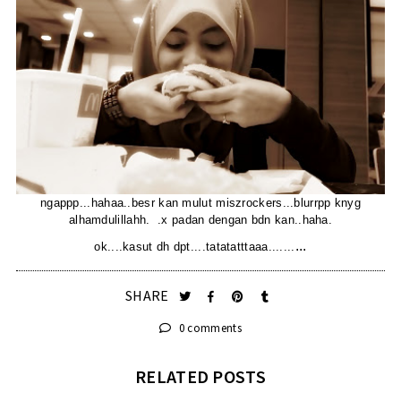
ngappp...hahaa..besr kan mulut miszrockers...blurrpp knyg
alhamdulillahh. .x padan dengan bdn kan..haha.
...
ok....kasut dh dpt....tatatatttaaa.......
SHARE
0 comments
RELATED POSTS