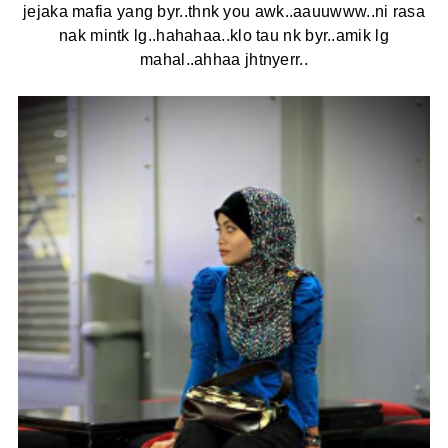
jejaka mafia yang byr..thnk you awk..aauuwww..ni rasa
nak mintk lg..hahahaa..klo tau nk byr..amik lg
mahal..ahhaa jhtnyerr..