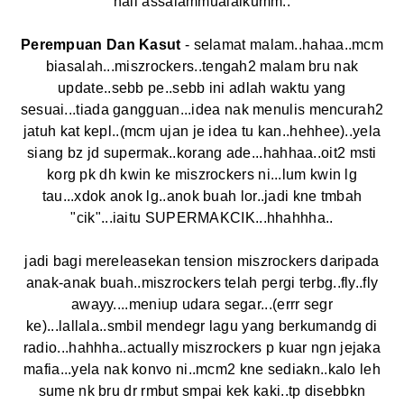
haii assalammualaikumm..
Perempuan Dan Kasut
- selamat malam..hahaa..mcm
biasalah...miszrockers..tengah2 malam bru nak
update..sebb pe..sebb ini adlah waktu yang
sesuai...tiada gangguan...idea nak menulis mencurah2
jatuh kat kepl..(mcm ujan je idea tu kan..hehhee)..yela
siang bz jd supermak..korang ade...hahhaa..oit2 msti
korg pk dh kwin ke miszrockers ni...lum kwin lg
tau...xdok anok lg..anok buah lor..jadi kne tmbah
"cik"...iaitu SUPERMAKCIK...hhahhha..
jadi bagi mereleasekan tension miszrockers daripada
anak-anak buah..miszrockers telah pergi terbg..fly..fly
awayy....meniup udara segar...(errr segr
ke)...lallala..smbil mendegr lagu yang berkumandg di
radio...hahhha..actually miszrockers p kuar ngn jejaka
mafia...yela nak konvo ni..mcm2 kne sediakn..kalo leh
sume nk bru dr rmbut smpai kek kaki..tp disebbkn