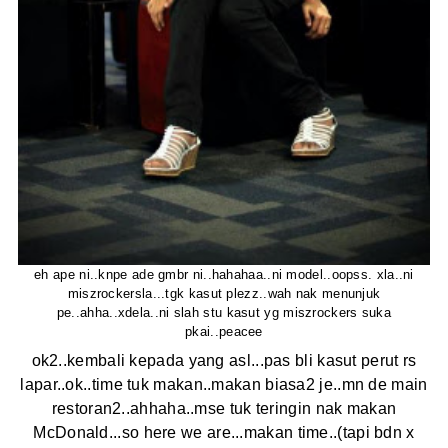
eh ape ni..knpe ade gmbr ni..hahahaa..ni model..oopss. xla..ni
miszrockersla...tgk kasut plezz..wah nak menunjuk
pe..ahha..xdela..ni slah stu kasut yg miszrockers suka
pkai..peacee
ok2..kembali kepada yang asl...pas bli kasut perut rs
lapar..ok..time tuk makan..makan biasa2 je..mn de main
restoran2..ahhaha..mse tuk teringin nak makan
McDonald...so here we are...makan time..(tapi bdn x