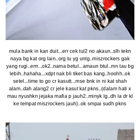
mula bank in kan duit...err cek tul2 no akaun..slh tekn
naya bg kat org lain..org tu yg untg..miszrockers gak
yang rugi..errr...ok2..nama betul...amaun btul..mn tau bg
lebih..hahaha...xdpt nak bli tiket bas kang..hoohh..ok
setel...time to go cr kasutt...mse bnk in ni kat shah
alam..dah alang2 cr jele kasut kat pkns..(dalam hati x
mau nyushkn jejaka mafia p jauh2..minyk lg..dh la dr kl
ke tempat miszrockers jauh)..ok smpai sudh pkns