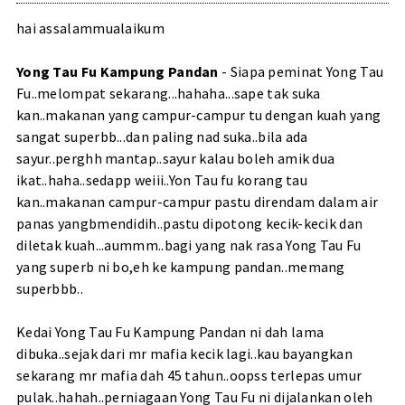
hai assalammualaikum
Yong Tau Fu Kampung Pandan
- Siapa peminat Yong Tau
Fu..melompat sekarang...hahaha...sape tak suka
kan..makanan yang campur-campur tu dengan kuah yang
sangat superbb...dan paling nad suka..bila ada
sayur..perghh mantap..sayur kalau boleh amik dua
ikat..haha..sedapp weiii..Yon Tau fu korang tau
kan..makanan campur-campur pastu direndam dalam air
panas yangbmendidih..pastu dipotong kecik-kecik dan
diletak kuah...aummm..bagi yang nak rasa Yong Tau Fu
yang superb ni bo,eh ke kampung pandan..memang
superbbb..
Kedai Yong Tau Fu Kampung Pandan ni dah lama
dibuka..sejak dari mr mafia kecik lagi..kau bayangkan
sekarang mr mafia dah 45 tahun..oopss terlepas umur
pulak..hahah..perniagaan Yong Tau Fu ni dijalankan oleh