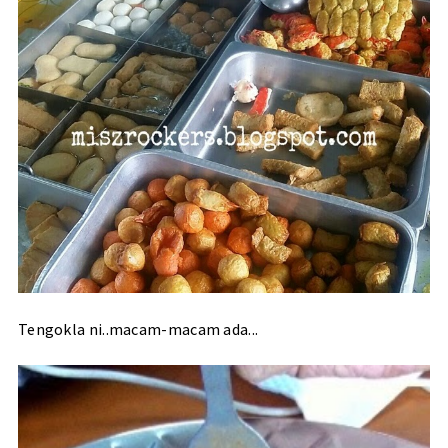
Tengokla ni..macam-macam ada...