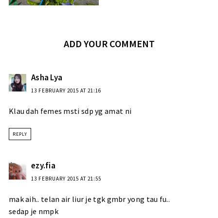
ADD YOUR COMMENT
Asha Lya
13 FEBRUARY 2015 AT 21:16
Klau dah femes msti sdp yg amat ni
REPLY
ezy.fia
13 FEBRUARY 2015 AT 21:55
mak aih.. telan air liur je tgk gmbr yong tau fu..
sedap je nmpk