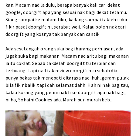
kan. Macam nad la dulu, berapa banyak kali cari dekat
google, doorgift apa yang sesuai nak bagi dekat tetamu.
Siang sampai ke malam fikir, kadang sampai takleh tidur
fikir pasal doorgift ni, serabut weii. Kalau boleh nak cari
doorgift yang kosnya tak banyak dan cantik.
Ada sesetangah orang suka bagi barang perhiasan, ada
jugak suka bagi makanan. Macam nad aritu bagi makanan
iaitu coklat. Sebab takdelah doorgift tu terbiar dan
terbuang. Tapi nad tak review doorgiftbtu sebab dia
punya bekas tak menepati citarasa nad..huh..geram pulak
bila fikir balik..tapi dah selamat dahh..Hah ni nak bagitau,
kalau korang yang penin nak fikir doorgift apa nak bagi,
ni ha, Sohaini Cookies ada. Murah pun murah beb..