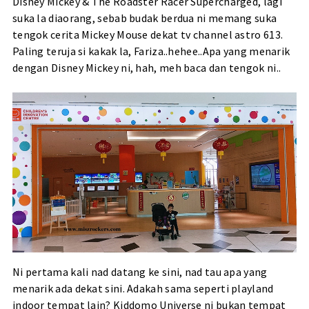
Disney Mickey & The Roadster Racer Supercharged, lagi
suka la diaorang, sebab budak berdua ni memang suka
tengok cerita Mickey Mouse dekat tv channel astro 613.
Paling teruja si kakak la, Fariza..hehee..Apa yang menarik
dengan Disney Mickey ni, hah, meh baca dan tengok ni..
Ni pertama kali nad datang ke sini, nad tau apa yang
menarik ada dekat sini. Adakah sama seperti playland
indoor tempat lain? Kiddomo Universe ni bukan tempat