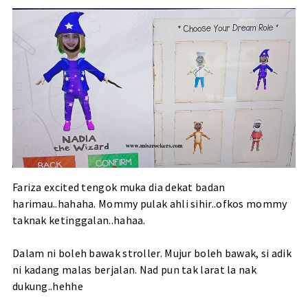
Fariza excited tengok muka dia dekat badan
harimau..hahaha. Mommy pulak ahli sihir..ofkos mommy
taknak ketinggalan..hahaa.
Dalam ni boleh bawak stroller. Mujur boleh bawak, si adik
ni kadang malas berjalan. Nad pun tak larat la nak
dukung..hehhe