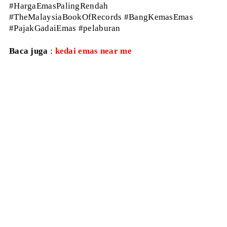
#HargaEmasPalingRendah
#TheMalaysiaBookOfRecords #BangKemasEmas
#PajakGadaiEmas #pelaburan
Baca juga
:
kedai emas near me