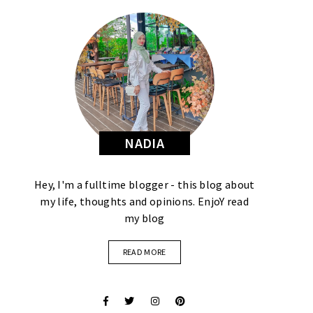
NADIA
Hey, I'm a fulltime blogger - this blog about
my life, thoughts and opinions. EnjoY read
my blog
READ MORE