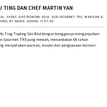
 TING DAN CHEF MARTIN YAN
NAL
,
EVENT
,
GASTRONOMI ASIA
,
SUN GOURMET TRX
,
WARISAN &
DING
,
BY NADIA JOHARI,
11:57:00
 Yu Ting Trading Sdn Bhd dengan bangganya menganjurkan
 Sun Gourmet TRX yang mewah, menandakan 68 tahun
g menyatukan warisan, inovasi dan penguasaan kulinari.