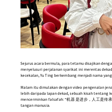
Sejurus acara bermula, para tetamu disajikan den
menyelusuri perjalanan syarikat ini merentas deka
kecekalan, Yu Ting berkembang menjadi nama yang 
Malam itu dimulakan dengan video pengenalan jena
lebih daripada lapan dekad, sebuah kisah tentang 
mencerminkan falsafah: “机器 是进步，⼈⼯是传承”, mesi
tangan manusia.