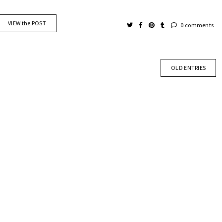
VIEW the POST
0 comments
OLD ENTRIES