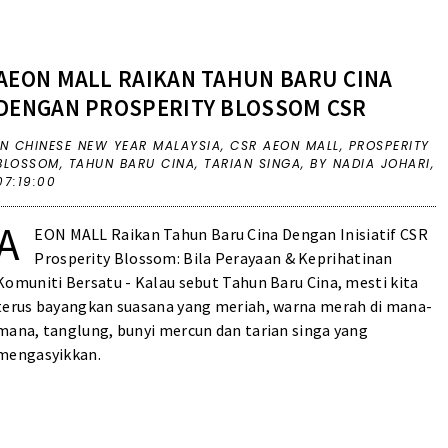
AEON MALL RAIKAN TAHUN BARU CINA
DENGAN PROSPERITY BLOSSOM CSR
IN
CHINESE NEW YEAR MALAYSIA
,
CSR AEON MALL
,
PROSPERITY
BLOSSOM
,
TAHUN BARU CINA
,
TARIAN SINGA
,
BY NADIA JOHARI,
07:19:00
A
EON MALL Raikan Tahun Baru Cina Dengan Inisiatif CSR
Prosperity Blossom: Bila Perayaan & Keprihatinan
Komuniti Bersatu - Kalau sebut Tahun Baru Cina, mesti kita
terus bayangkan suasana yang meriah, warna merah di mana-
mana, tanglung, bunyi mercun dan tarian singa yang
mengasyikkan.