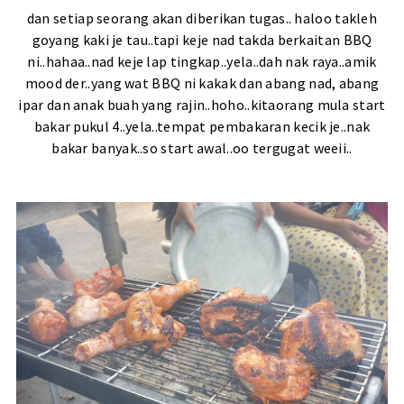
dan setiap seorang akan diberikan tugas.. haloo takleh
goyang kaki je tau..tapi keje nad takda berkaitan BBQ
ni..hahaa..nad keje lap tingkap..yela..dah nak raya..amik
mood der..yang wat BBQ ni kakak dan abang nad, abang
ipar dan anak buah yang rajin..hoho..kitaorang mula start
bakar pukul 4..yela..tempat pembakaran kecik je..nak
bakar banyak..so start awal..oo tergugat weeii..