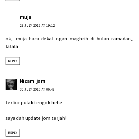
muja
29 JULY 2013 AT 19:12
ok,, muja baca dekat ngan maghrib di bulan ramadan,,
lalala
REPLY
Nizam Ijam
30 JULY 2013 AT 06:48
terliur pulak tengok hehe
saya dah update jom terjah!
REPLY