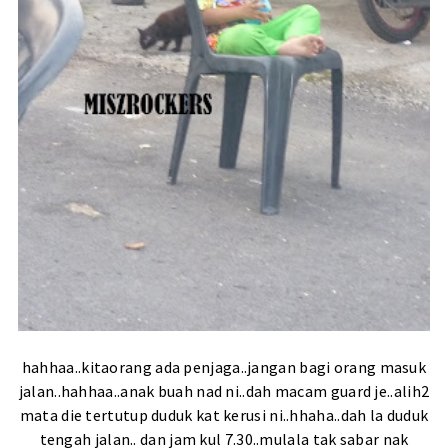
hahhaa..kitaorang ada penjaga..jangan bagi orang masuk
jalan..hahhaa..anak buah nad ni..dah macam guard je..alih2
mata die tertutup duduk kat kerusi ni..hhaha..dah la duduk
tengah jalan.. dan jam kul 7.30..mulala tak sabar nak