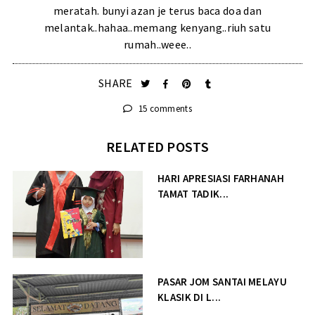
meratah. bunyi azan je terus baca doa dan
melantak..hahaa..memang kenyang..riuh satu
rumah..weee..
SHARE
15 comments
RELATED POSTS
HARI APRESIASI FARHANAH
TAMAT TADIK...
PASAR JOM SANTAI MELAYU
KLASIK DI L...