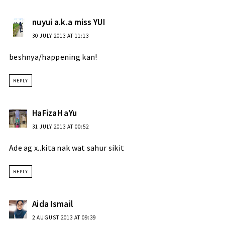
nuyui a.k.a miss YUI
30 JULY 2013 AT 11:13
beshnya/happening kan!
REPLY
HaFizaH aYu
31 JULY 2013 AT 00:52
Ade ag x..kita nak wat sahur sikit
REPLY
Aida Ismail
2 AUGUST 2013 AT 09:39