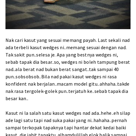
Nak cari kasut yang sesuai memang payah. Last sekali nad
ada terbeli kasut wedges ni..memang sesuai dengan nad.
Tak sakit pun..selesa je. Apa yang bestnya wedges ni,
sebab tapak dia besar..so, wedges ni boleh tampung berat
nad..ala berat nad bukan berat sangat..tak sampai 40
pun..sobsobsob..Bila nad pakai kasut wedges ni rasa
konfident nak berjalan..macam model gitu..ahhaha..takde
nak rasa tergolek-golek pun..terjatuh ke..sebab tapak dia
besar kan..
Kasut ni la salah satu kasut wedges nad ada..hehe..eh silap
ade lagi satu tapi nad suka pakai yang ni..hahaha..pernah
sampai terkopak tapaknya tapi hantar dekat kedai baiki
kasut, die jahit tapaktu..alhamdulillah elok balik sampai