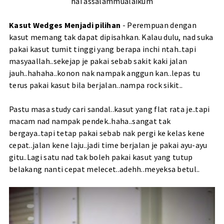
hai assalammualaikum
Kasut Wedges Menjadi pilihan
- Perempuan dengan
kasut memang tak dapat dipisahkan. Kalau dulu, nad suka
pakai kasut tumit tinggi yang berapa inchi ntah..tapi
masyaallah..sekejap je pakai sebab sakit kaki jalan
jauh..hahaha..konon nak nampak anggun kan..lepas tu
terus pakai kasut bila berjalan..nampa rock sikit..
Pastu masa study cari sandal..kasut yang flat rata je..tapi
macam nad nampak pendek..haha..sangat tak
bergaya..tapi tetap pakai sebab nak pergi ke kelas kene
cepat..jalan kene laju..jadi time berjalan je pakai ayu-ayu
gitu..Lagi satu nad tak boleh pakai kasut yang tutup
belakang nanti cepat melecet..adehh..meyeksa betul..